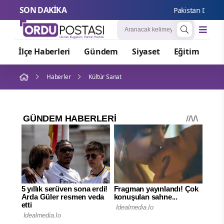
SON DAKİKA
Pakistan Dışişleri 
İlçe Haberleri
Gündem
Siyaset
Eğitim
Or
Haberler
Kültür Sanat