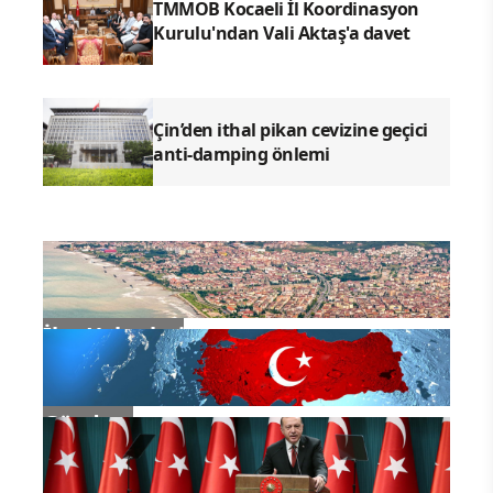
TMMOB Kocaeli İl Koordinasyon
Kurulu'ndan Vali Aktaş'a davet
Çin’den ithal pikan cevizine geçici
anti-damping önlemi
İlçe Haberleri
Gündem