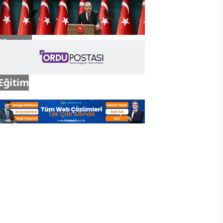
Gündem
Siyaset
Eğitim