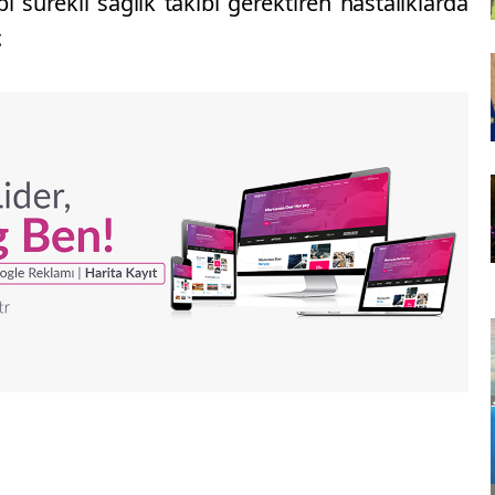
bi sürekli sağlık takibi gerektiren hastalıklarda
.