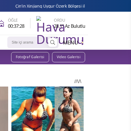
Xinjiang Uygur Özerk Bölgesi ile ABD’li gençler arasında dostluk maçı
🕌
ÖĞLE
ORDU
00:37:26
28.1° Az Bulutlu
MENU
Fotoğraf Galerisi
Video Galerisi