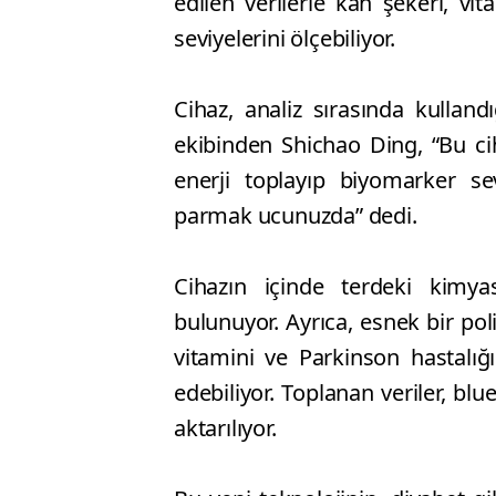
edilen verilerle kan şekeri, vita
seviyelerini ölçebiliyor.
Cihaz, analiz sırasında kulland
ekibinden Shichao Ding, “Bu cih
enerji toplayıp biyomarker sevi
parmak ucunuzda” dedi.
Cihazın içinde terdeki kimyasa
bulunuyor. Ayrıca, esnek bir pol
vitamini ve Parkinson hastalığı 
edebiliyor. Toplanan veriler, blu
aktarılıyor.