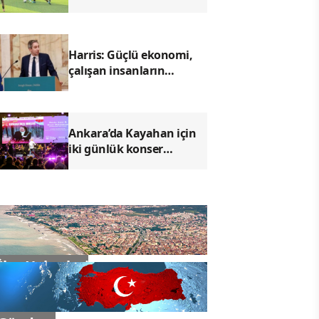
gençler arasında dostluk
maçı
Harris: Güçlü ekonomi,
çalışan insanların
ilerlemesine yardımcı
olmalı
Ankara’da Kayahan için
iki günlük konser
programı düzenlendi
İlçe Haberleri