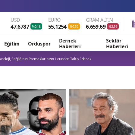
Çin’in 
USD
EURO
GRAM ALTIN
47,6787
55,1254
6.659,69
%0,18
%0,32
%2,59
Dernek
Sektör
Eğitim
Orduspor
Haberleri
Haberleri
knoloji, Sağlığınızı Parmaklarınızın Ucundan Takip Edecek