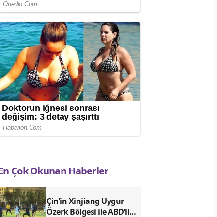
En Çok Okunan Haberler
Çin’in Xinjiang Uygur
Özerk Bölgesi ile ABD’li