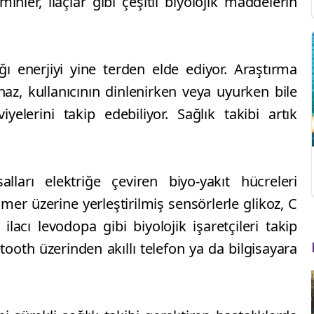
minler, ilaçlar gibi çeşitli biyolojik maddelerin
ığı enerjiyi yine terden elde ediyor. Araştırma
az, kullanıcının dinlenirken veya uyurken bile
yelerini takip edebiliyor. Sağlık takibi artık
lları elektriğe çeviren biyo-yakıt hücreleri
imer üzerine yerleştirilmiş sensörlerle glikoz, C
ilacı levodopa gibi biyolojik işaretçileri takip
etooth üzerinden akıllı telefon ya da bilgisayara