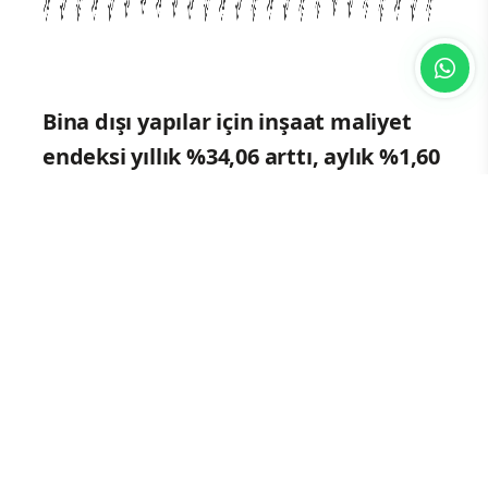
Bina dışı yapılar için inşaat maliyet
endeksi yıllık %34,06 arttı, aylık %1,60
arttı
Bina dışı yapılar için inşaat maliyet
endeksi, bir önceki aya göre %1,60 arttı,
bir önceki yılın aynı ayına göre %34,06
arttı. Bir önceki aya göre malzeme
endeksi %0,85 arttı, işçilik endeksi %3,08
arttı. Ayrıca bir önceki yılın aynı ayına
göre malzeme endeksi %33,91 arttı,