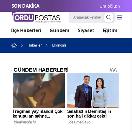
SON DAKİKA
Uraloğlu: Yılın ilk 
İlçe Haberleri
Gündem
Siyaset
Eğitim
Or
Haberler
Ekonomi