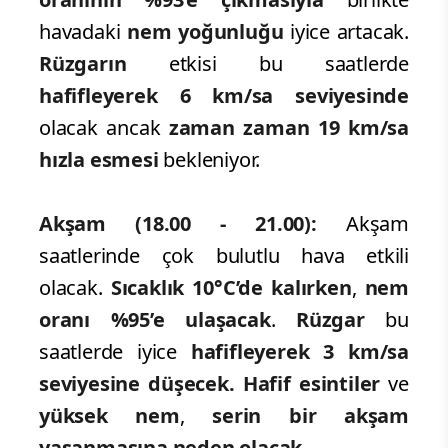
havadaki
nem yoğunluğu
iyice artacak.
Rüzgarın
etkisi bu saatlerde
hafifleyerek 6 km/sa seviyesinde
olacak ancak
zaman zaman 19 km/sa
hızla esmesi
bekleniyor.
Akşam (18.00 - 21.00):
Akşam
saatlerinde çok bulutlu hava etkili
olacak.
Sıcaklık 10°C’de kalırken
,
nem
oranı %95’e ulaşacak
.
Rüzgar
bu
saatlerde iyice
hafifleyerek 3 km/sa
seviyesine düşecek.
Hafif esintiler
ve
yüksek nem
,
serin
bir akşam
yaşanmasına neden olacak.