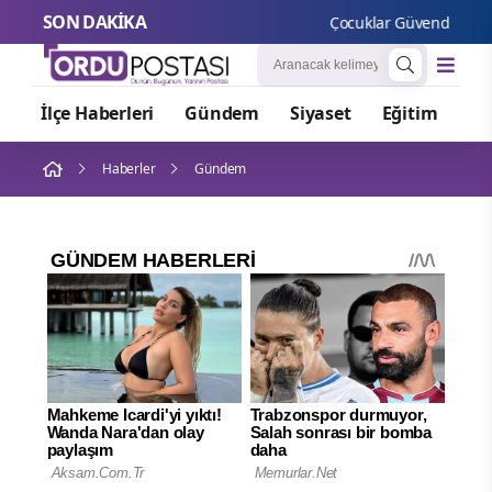
SON DAKİKA
Çocuklar Güvende Ekipler
İlçe Haberleri
Gündem
Siyaset
Eğitim
Or
Haberler
Gündem