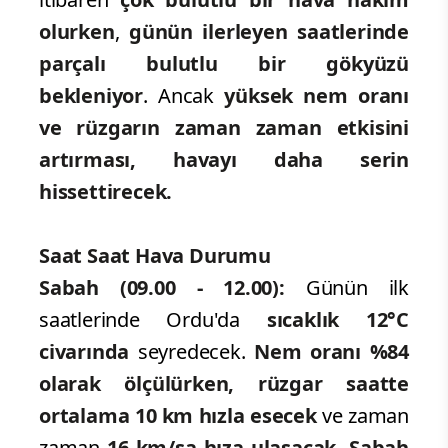
olurken
,
günün ilerleyen saatlerinde
parçalı bulutlu
bir gökyüzü
bekleniyor
. Ancak
yüksek nem oranı
ve rüzgarın zaman zaman etkisini
artırması, havayı daha serin
hissettirecek.
Saat Saat Hava Durumu
Sabah (09.00 - 12.00):
Günün ilk
saatlerinde Ordu'da
sıcaklık 12°C
civarında
seyredecek.
Nem oranı %84
olarak ölçülürken, rüzgar saatte
ortalama 10 km hızla
esecek
ve zaman
zaman
16 km/sa hıza ulaşacak. Sabah