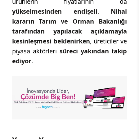
ürünlerin fiyatlarının da
yükselmesinden endişeli
.
Nihai
kararın Tarım ve Orman Bakanlığı
tarafından
yapılacak açıklamayla
kesinleşmesi beklenirken
, üreticiler ve
piyasa aktörleri
süreci yakından
t
akip
ediyor
.