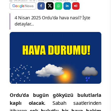
04.04.2025 - 10:18
|
GÜNCELLEME:04.04.2025 - 10:18
4 Nisan 2025 Ordu'da hava nasıl? İşte
detaylar...
Ordu’da bugün gökyüzü bulutlarla
kaplı olacak
. Sabah saatlerinden
itibaren
çok bulutlu bir hava hakim