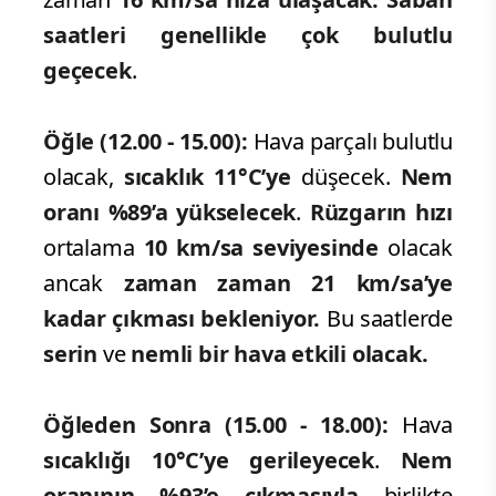
saatleri genellikle çok bulutlu
geçecek
.
Öğle (12.00 - 15.00):
Hava parçalı bulutlu
olacak,
sıcaklık 11°C’ye
düşecek.
Nem
oranı %89’a yükselecek
.
Rüzgarın hızı
ortalama
10 km/sa seviyesinde
olacak
ancak
zaman zaman 21 km/sa’ye
kadar çıkması bekleniyor.
Bu saatlerde
serin
ve
nemli bir hava etkili olacak.
Öğleden Sonra (15.00 - 18.00):
Hava
sıcaklığı 10°C’ye gerileyecek
.
Nem
oranının
%93’e çıkmasıyla
birlikte