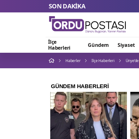
SON DAKİKA
Biba, 
İlçe
Gündem
Siyaset
Haberleri
Haberler
İlçe Haberleri
Ünye’de 