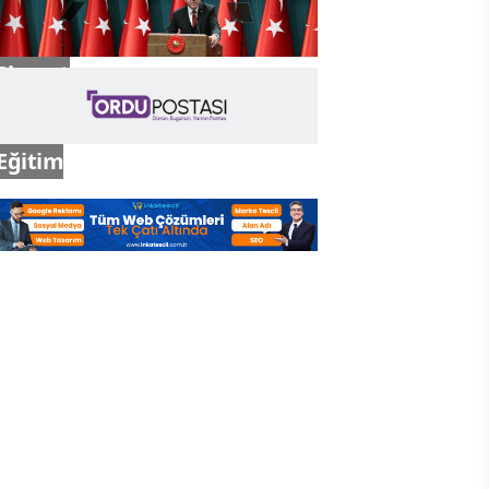
Siyaset
Eğitim