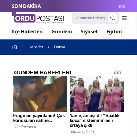
SON DAKİKA
Katılımevim’i
İlçe Haberleri
Gündem
Siyaset
Eğitim
Or
Haberler
Dünya