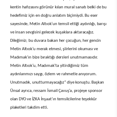
kentin hafızasını görünür kılan mural sanatı belki de bu
hedefimiz için en doğru anlatım biçimiydi. Bu eser
sayesinde, Metin Altıok’un temsil ettiği aydınlığı, barışı
ve insan sevgisini gelecek kuşaklara aktaracağız.
Dileğimiz; bu duvara bakan her çocuğun, her gencin
Metin Altıok’u merak etmesi, şiirlerini okuması ve
Madımak’ın bize bıraktığı dersleri unutmamasıdır.
Metin Altıok’u, Madımak’ta yitirdiğimiz tüm
aydınlarımızı saygı, özlem ve rahmetle anıyorum.
Unutmadık, unutturmayacağız” diye konuştu. Başkan
Ünsal ayrıca, ressam İsmail Çavuş’a, projeye sponsor
olan DYO ve İZKA İnşaat’ın temsilcilerine teşekkür
plaketleri takdim etti.