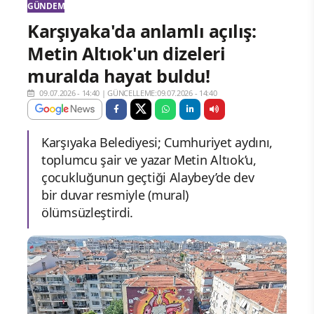
GÜNDEM
Karşıyaka'da anlamlı açılış:
Metin Altıok'un dizeleri
muralda hayat buldu!
09.07.2026 - 14:40
|
GÜNCELLEME:09.07.2026 - 14:40
Karşıyaka Belediyesi; Cumhuriyet aydını,
toplumcu şair ve yazar Metin Altıok’u,
çocukluğunun geçtiği Alaybey’de dev
bir duvar resmiyle (mural)
ölümsüzleştirdi.