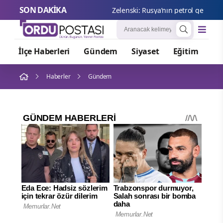
SON DAKİKA
Zelenski: Rusya’nın petrol gelirlerin
İlçe Haberleri
Gündem
Siyaset
Eğitim
Or
Haberler
Gündem