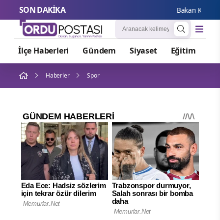
SON DAKİKA
Bakan Kacır: KOS
İlçe Haberleri
Gündem
Siyaset
Eğitim
Or
Haberler
Spor