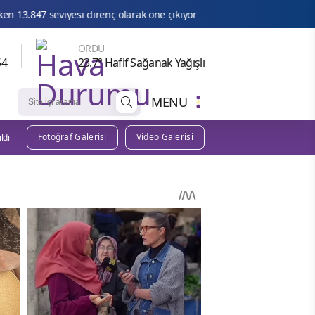
larak öne çıkıyor
Meteoroloji’den Güneydoğu Anadolu için toz t
ORDU
51
23.7° Hafif Sağanak Yağışlı
MENU
Fotoğraf Galerisi
Video Galerisi
ldi