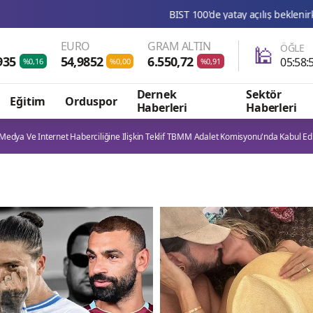
BIST 100'de yatay açılış beklenirken 13.847 seviyesi direnç o
EURO
GRAM ALTIN
🕌
ÖĞLE
935
54,9852
6.550,72
05:58:
%0,16
%0,00
%0,91
Dernek
Sektör
Eğitim
Orduspor
Haberleri
Haberleri
Medya Ve Internet Haberciliğine Ilişkin Teklif TBMM Adalet Komisyonu'nda Kabul Edi