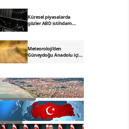
çıkıyor
Küresel piyasalarda
gözler ABD istihdam
verisinde
Meteoroloji’den
Güneydoğu Anadolu için
toz taşınımı uyarısı
İlçe Haberleri
Gündem