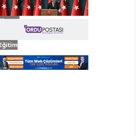
Siyaset
Eğitim