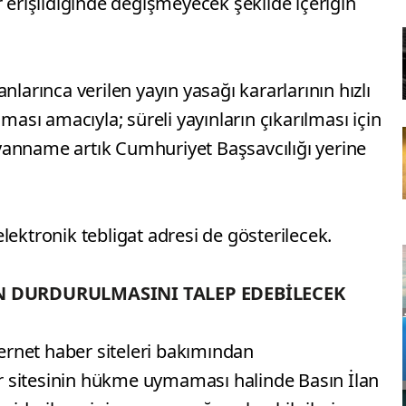
r erişildiğinde değişmeyecek şekilde içeriğin
nlarınca verilen yayın yasağı kararlarının hızlı
nması amacıyla; süreli yayınların çıkarılması için
yanname artık Cumhuriyet Başsavcılığı yerine
lektronik tebligat adresi de gösterilecek.
N DURDURULMASINI TALEP EDEBİLECEK
rnet haber siteleri bakımından
 sitesinin hükme uymaması halinde Basın İlan