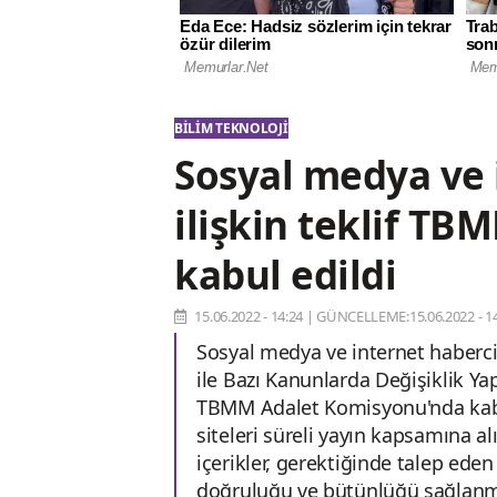
BILIM TEKNOLOJI
Sosyal medya ve 
ilişkin teklif T
kabul edildi
15.06.2022 - 14:24
|
GÜNCELLEME:15.06.2022 - 14
Sosyal medya ve internet haberci
ile Bazı Kanunlarda Değişiklik Y
TBMM Adalet Komisyonu'nda kabul
siteleri süreli yayın kapsamına al
içerikler, gerektiğinde talep ede
doğruluğu ve bütünlüğü sağlanmış