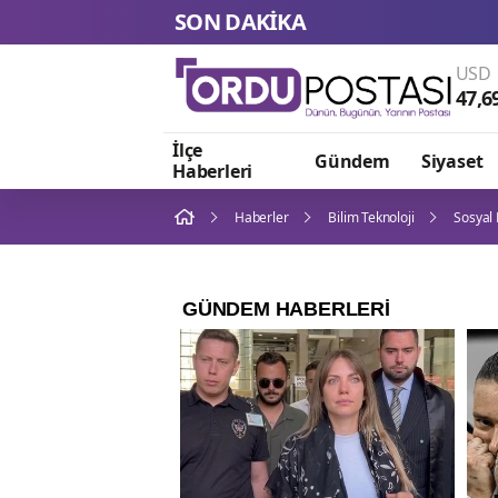
SON DAKİKA
USD
47,6
İlçe
Gündem
Siyaset
Haberleri
Haberler
Bilim Teknoloji
Sosyal 