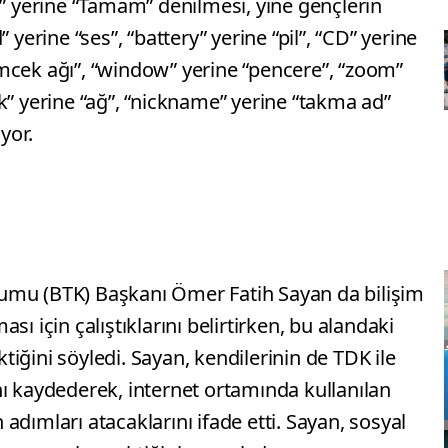
k” yerine “Tamam” denilmesi, yine gençlerin
 yerine “ses”, “battery” yerine “pil”, “CD” yerine
mcek ağı”, “window” yerine “pencere”, “zoom”
k” yerine “ağ”, “nickname” yerine “takma ad”
yor.
Kurumu (BTK) Başkanı Ömer Fatih Sayan da bilişim
ması için çalıştıklarını belirtirken, bu alandaki
ektiğini söyledi. Sayan, kendilerinin de TDK ile
ı kaydederek, internet ortamında kullanılan
n adımları atacaklarını ifade etti. Sayan, sosyal