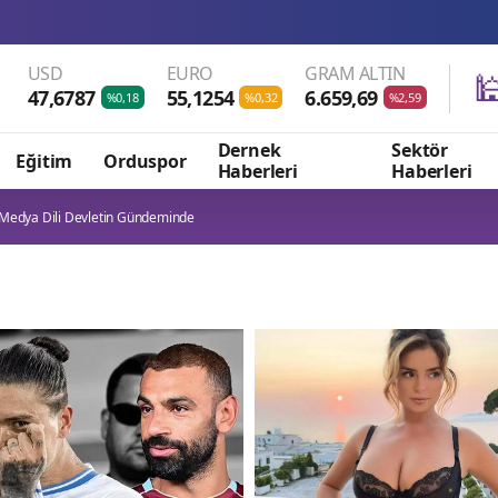
Onat 
USD
EURO
GRAM ALTIN

47,6787
55,1254
6.659,69
%0,18
%0,32
%2,59
Dernek
Sektör
Eğitim
Orduspor
Haberleri
Haberleri
 Medya Dili Devletin Gündeminde