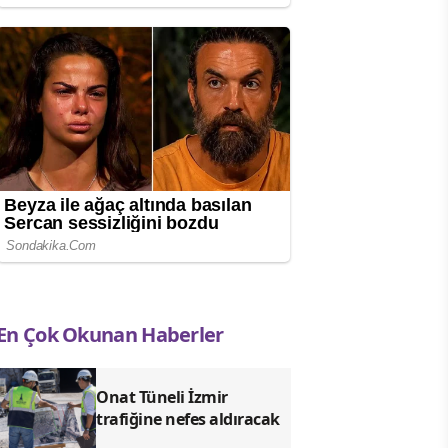
En Çok Okunan Haberler
Onat Tüneli İzmir
trafiğine nefes aldıracak