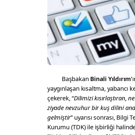
Başbakan
Binali Yıldırım
’
yaygınlaşan kısaltma, yabancı k
çekerek, “
Dilimizi kısırlaştıran, n
ziyade nevzuhur bir kuş dilini a
gelmiştir
” uyarısı sonrası, Bilgi 
Kurumu (TDK) ile işbirliği hali