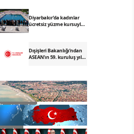
Diyarbakır’da kadınlar
ücretsiz yüzme kursuyla
hem yüzme öğreniyor
hem sosyalleşiyor
Dışişleri Bakanlığı’ndan
ASEAN’ın 59. kuruluş yıl
dönümüne kutlama
İlçe Haberleri
Gündem