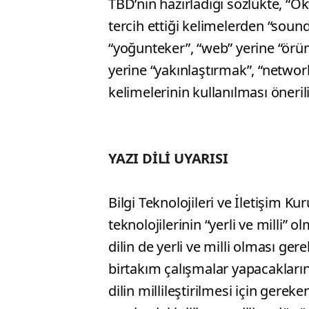
TBD’nin hazırladığı sözlükte, “O
tercih ettiği kelimelerden “sound”
“yoğunteker”, “web” yerine “örü
yerine “yakınlaştırmak”, “networ
kelimelerinin kullanılması önerili
YAZI DİLİ UYARISI
Bilgi Teknolojileri ve İletişim 
teknolojilerinin “yerli ve milli” ol
dilin de yerli ve milli olması ger
birtakım çalışmalar yapacakların
dilin millileştirilmesi için gereke