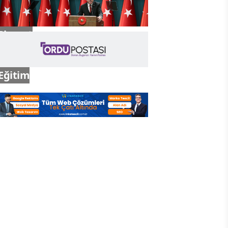
Siyaset
Eğitim