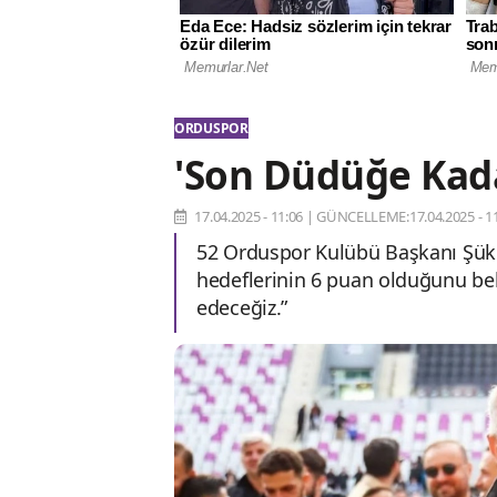
ORDUSPOR
'Son Düdüğe Kada
17.04.2025 - 11:06
|
GÜNCELLEME:17.04.2025 - 11
52 Orduspor Kulübü Başkanı Şükrü 
hedeflerinin 6 puan olduğunu bel
edeceğiz.”