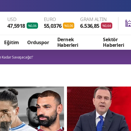
USD
EURO
GRAM ALTIN

47,5918
55,0376
6.536,85
%0,06
%0,06
%0,64
Dernek
Sektör
Eğitim
Orduspor
Haberleri
Haberleri
 Kadar Savaşacağız!'