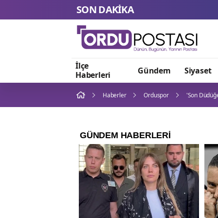
SON DAKİKA
İlçe
Gündem
Siyaset
Haberleri
Haberler
Orduspor
'Son Düdüğe