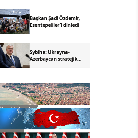
Başkan Şadi Özdemir,
Esentepeliler'i dinledi
Sybiha: Ukrayna-
Azerbaycan stratejik
ortaklığı güçleniyor
İlçe Haberleri
Gündem