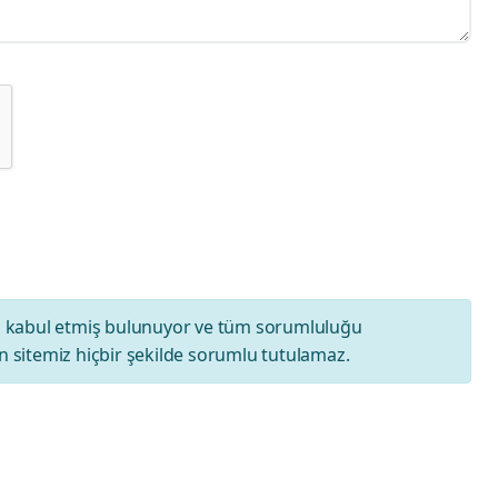
ı
kabul etmiş bulunuyor ve tüm sorumluluğu
 sitemiz hiçbir şekilde sorumlu tutulamaz.