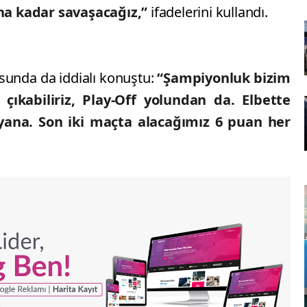
a kadar savaşacağız,”
ifadelerini kullandı.
unda da iddialı konuştu:
“Şampiyonluk bizim
çıkabiliriz, Play-Off yolundan da. Elbette
ana. Son iki maçta alacağımız 6 puan her