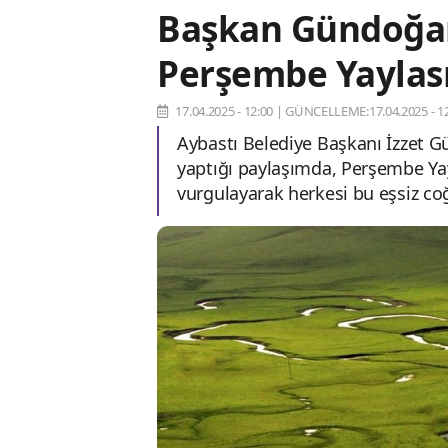
Başkan Gündoğar
Perşembe Yaylası
17.04.2025 - 12:00
|
GÜNCELLEME:17.04.2025 - 12
Aybastı Belediye Başkanı İzzet G
yaptığı paylaşımda, Perşembe Yayl
vurgulayarak herkesi bu eşsiz coğ