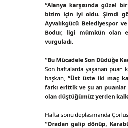
“Alanya karşısında güzel bir
bizim için iyi oldu. Şimdi
Ayvalıkgücü Belediyespor ve 
Bodur, ligi mümkün olan e
vurguladı.
“Bu Mücadele Son Düdüğe Ka
Son haftalarda yaşanan puan ka
başkan,
“Üst üste iki maç ka
farkı erittik ve şu an puanla
olan düştüğümüz yerden kal
Hafta sonu deplasmanda Çorluspo
“Oradan galip dönüp, Karabü