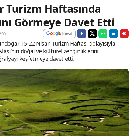
 Turizm Haftasında
nı Görmeye Davet Etti
:00
ündoğar, 15-22 Nisan Turizm Haftası dolayısıyla
ası’nın doğal ve kültürel zenginliklerini
rafyayı keşfetmeye davet etti.