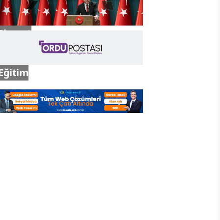
Siyaset
Eğitim