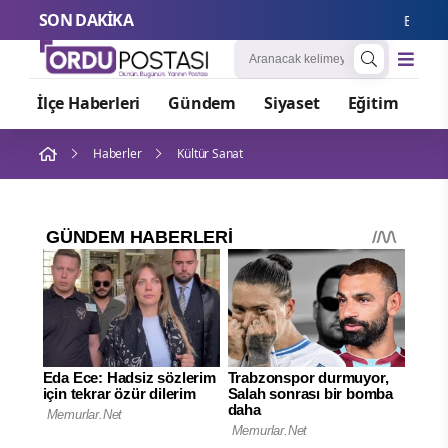
SON DAKİKA
Bakan Ers
İlçe Haberleri
Gündem
Siyaset
Eğitim
Or
Haberler
Kültür Sanat