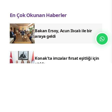
En Çok Okunan Haberler
Bakan Ersoy, Acun Ilıcalı ile bir
araya geldi
Konak'ta imzalar fırsat eşitliği için
atıldı
Başkan Eşki'den Çamdibi çıkarması:
"Halkımızın içinde, Bornova'nın
hizmetindeyiz"