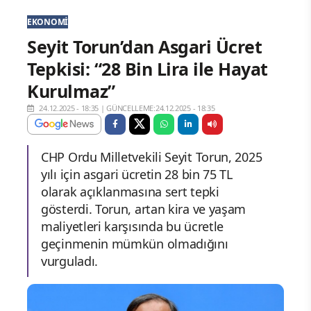
EKONOMI
Seyit Torun’dan Asgari Ücret
Tepkisi: “28 Bin Lira ile Hayat
Kurulmaz”
24.12.2025 - 18:35
|
GÜNCELLEME:24.12.2025 - 18:35
CHP Ordu Milletvekili Seyit Torun, 2025
yılı için asgari ücretin 28 bin 75 TL
olarak açıklanmasına sert tepki
gösterdi. Torun, artan kira ve yaşam
maliyetleri karşısında bu ücretle
geçinmenin mümkün olmadığını
vurguladı.