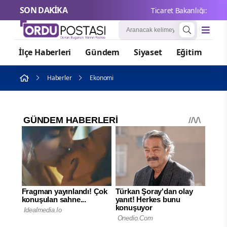
SON DAKİKA
Ticaret Bakanlığı: 2026'da 
İlçe Haberleri
Gündem
Siyaset
Eğitim
Or
Haberler
Ekonomi