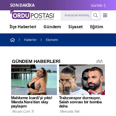
SON DAKİKA
Gürlek: Çocuk adal
İlçe Haberleri
Gündem
Siyaset
Eğitim
Or
Haberler
Ekonomi