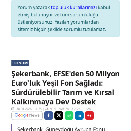
Yorum yazarak
topluluk kurallarımızı
kabul
etmiş bulunuyor ve tüm sorumluluğu
üstleniyorsunuz. Yazılan yorumlardan
sitemiz hiçbir şekilde sorumlu tutulamaz.
EKONOMI
Şekerbank, EFSE'den 50 Milyon
Euro'luk Yeşil Fon Sağladı:
Sürdürülebilir Tarım ve Kırsal
Kalkınmaya Dev Destek
30.03.2026 - 11:28
|
GÜNCELLEME:30.03.2026 - 11:28
Şekerbank, Güneydoğu Avrupa Fonu