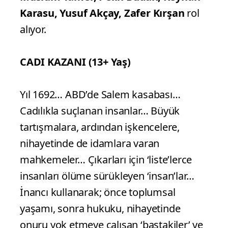
Karasu, Yusuf Akçay, Zafer Kırşan
rol
alıyor.
CADI KAZANI (13+ Yaş)
Yıl 1692… ABD’de Salem kasabası…
Cadılıkla suçlanan insanlar… Büyük
tartışmalara, ardından işkencelere,
nihayetinde de idamlara varan
mahkemeler… Çıkarları için ‘liste’lerce
insanları ölüme sürükleyen ‘insan’lar…
İnancı kullanarak; önce toplumsal
yaşamı, sonra hukuku, nihayetinde
onuru yok etmeye çalışan ‘baştakiler’ ve