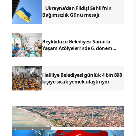
Ukrayna'dan Fildişi Sahili'nin
Bağımsızlık Günü mesajı
Beylikdüzü Belediyesi Sanatla
Yaşam Atölyeleri’nde 6. dönem
başladı
Haliliye Belediyesi günlük 4 bin 898
kişiye sıcak yemek ulaştırıyor
İlçe Haberleri