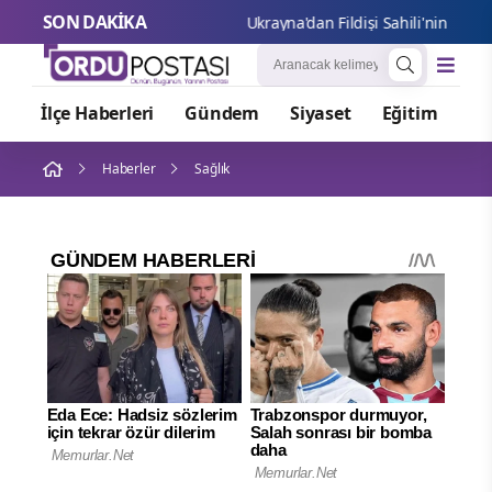
SON DAKİKA
Ukrayn
İlçe Haberleri
Gündem
Siyaset
Eğitim
Or
Haberler
Sağlık