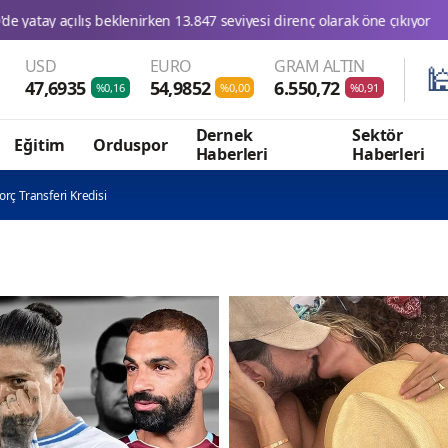
USD
EURO
GRAM ALTIN

47,6935
54,9852
6.550,72
%0,16
%0,00
%0,91
Dernek
Sektör
Eğitim
Orduspor
Haberleri
Haberleri
rç Transferi Kredisi