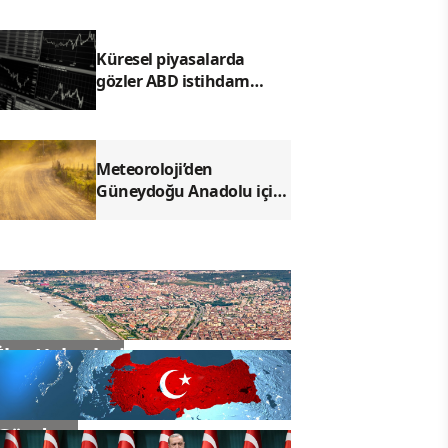
çıkıyor
Küresel piyasalarda
gözler ABD istihdam
verisinde
Meteoroloji’den
Güneydoğu Anadolu için
toz taşınımı uyarısı
İlçe Haberleri
Gündem