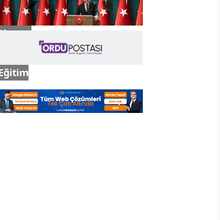
Siyaset
Eğitim