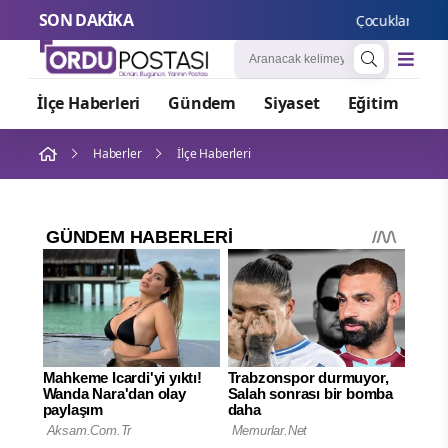
SON DAKİKA
Çocuklar Güvende
İlçe Haberleri
Gündem
Siyaset
Eğitim
Or
Haberler
İlçe Haberleri