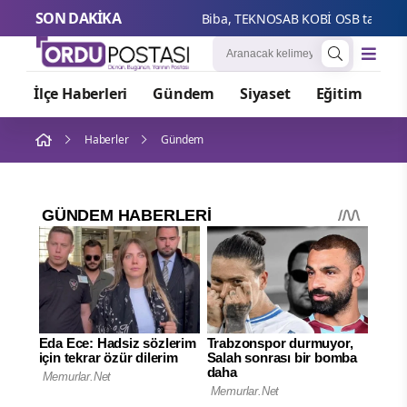
SON DAKİKA
Biba, T
İlçe Haberleri
Gündem
Siyaset
Eğitim
Or
Haberler
Gündem