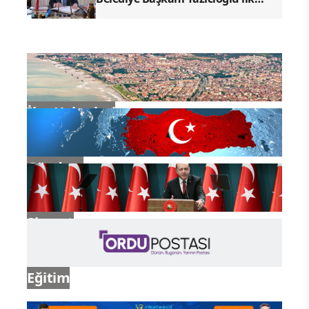
sırada yer aldı
İlçe Haberleri
Gündem
Siyaset
Eğitim