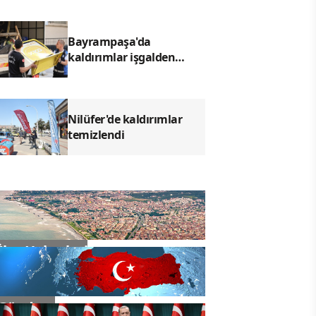
olacağız
Bayrampaşa'da
kaldırımlar işgalden
arındırılıyor
Nilüfer'de kaldırımlar
temizlendi
İlçe Haberleri
Gündem