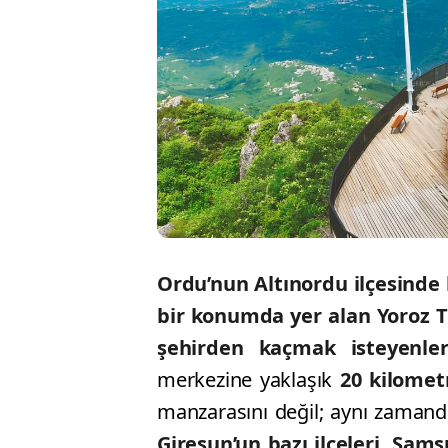
Ordu’nun Altınordu ilçesinde
bir konumda yer alan Yoroz Te
şehirden kaçmak isteyenler
merkezine yaklaşık
20 kilomet
manzarasını değil; aynı zamand
Giresun’un bazı ilçeleri, Sam