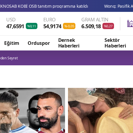
USD
EURO
GRAM ALTIN

47,6591
54,9174
6.509,18
%0,11
%-0,05
%0,27
Dernek
Sektör
Eğitim
Orduspor
Haberleri
Haberleri
eden Seyret