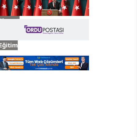
Siyaset
Eğitim