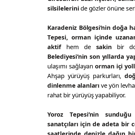
silsilelerini
de gözler önüne seri
Karadeniz Bölgesi’nin doğa ha
Tepesi, orman içinde uzanan
aktif
hem de
sakin
bir d
Belediyesi’nin son yıllarda y
ulaşımı sağlayan
orman içi yoll
Ahşap yürüyüş parkurları,
doğ
dinlenme alanları
ve yön levha
rahat bir yürüyüş yapabiliyor.
Yoroz Tepesi’nin sunduğu
sanatçıları için de adeta bir
saatlerinde denizle dağın bi