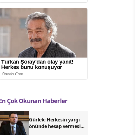
En Çok Okunan Haberler
Gürlek: Herkesin yargı
önünde hesap vermesi
için sürecin takipçisi