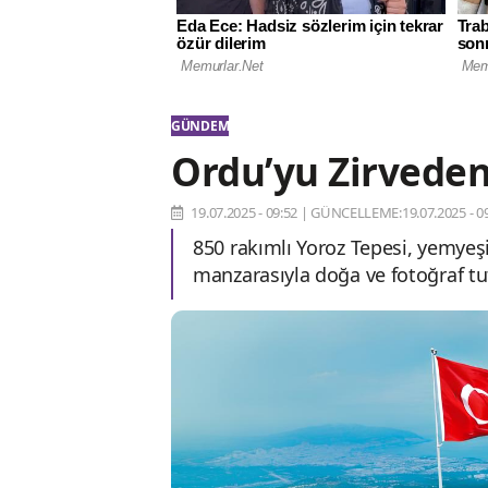
GÜNDEM
Ordu’yu Zirveden
19.07.2025 - 09:52
|
GÜNCELLEME:19.07.2025 - 09
850 rakımlı Yoroz Tepesi, yemyeşi
manzarasıyla doğa ve fotoğraf t