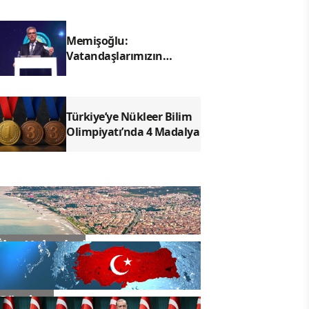
Memişoğlu:
Vatandaşlarımızın
duaları, insanımıza
hizmet yolunda bizler için
çok kıymetli
Türkiye’ye Nükleer Bilim
Olimpiyatı’nda 4 Madalya
İlçe Haberleri
Gündem