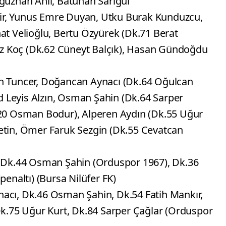
uzhan Anıl, Batuhan Sarıgül
ir, Yunus Emre Duyan, Utku Burak Kunduzcu,
at Velioğlu, Bertu Özyürek (Dk.71 Berat
avuz Koç (Dk.62 Cüneyt Balçık), Hasan Gündoğdu
 Tuncer, Doğancan Aynacı (Dk.64 Oğulcan
 Leyis Alzın, Osman Şahin (Dk.64 Sarper
.20 Osman Bodur), Alperen Aydın (Dk.55 Uğur
etin, Ömer Faruk Sezgin (Dk.55 Cevatcan
u, Dk.44 Osman Şahin (Orduspor 1967), Dk.36
penaltı) (Bursa Nilüfer FK)
acı, Dk.46 Osman Şahin, Dk.54 Fatih Mankır,
.75 Uğur Kurt, Dk.84 Sarper Çağlar (Orduspor