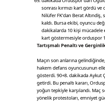
dakikada Orduspor'dan Oğulca
sonrası kırmızı kart gördü ve 
Nilüfer FK'dan Berat Altındiş,
kaldı. Bursa ekibi, oyuncu değ
dakikalarda 10 kişi mücadele 
kart göstermesiyle orduspor 
Tartışmalı Penaltı ve Gerginli
Maçın son anlarına gelindiğinde, 
hakem defans oyuncusunun elle 
gösterdi. 90+8. dakikada Aykut Çi
getirdi. Bu penaltı kararı, Ordus
yoğun tepkiyle karşılandı. Maç 
yönelik protestoları, emniyet güç