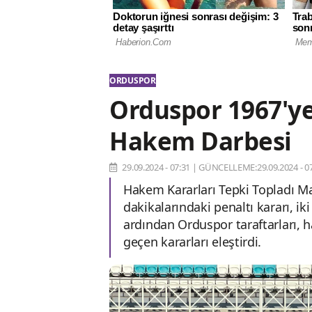
ORDUSPOR
Orduspor 1967'ye
Hakem Darbesi
29.09.2024 - 07:31
|
GÜNCELLEME:29.09.2024 - 07
Hakem Kararları Tepki Topladı Ma
dakikalarındaki penaltı kararı, ik
ardından Orduspor taraftarları, 
geçen kararları eleştirdi.