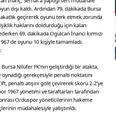
n İnanç, Serhat'a yaptığı sert müdahale
oyun dışı kaldı. Ardından 79. dakikada Bursa
 sakatlık geçirerek oyunu terk etmek zorunda
işiklik haklarını doldurduğu için kalan
ederken 69. dakikada Ogulcan İnancı kırmızı
1967 de oyunu 10 kişiyle tamamladı.
k
Bursa Nilüfer FK'nın geliştirdiği bir atakta,
oynadığı gerekçesiyle penaltı noktasını
ft, penaltı atışını gole çevirerek skoru 2-2'ye
por 1967 yönetimi ve taraftarları tarafından
sonrası Orduspor yöneticilerinin hakeme
lerinin müdahalesiyle yatıştırıldı.