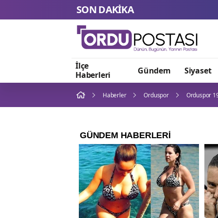
SON DAKİKA
İlçe
Gündem
Siyaset
Haberleri
Haberler
Orduspor
Orduspor 19