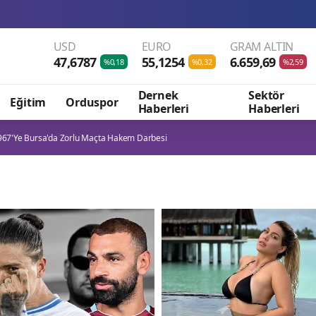
USD
EURO
GRAM ALTIN
47,6787
55,1254
6.659,69
%0,18
%0,32
%2,59
Dernek
Sektör
Eğitim
Orduspor
Haberleri
Haberleri
67'ye Bursa'da Zorlu Maçta Hakem Darbesi