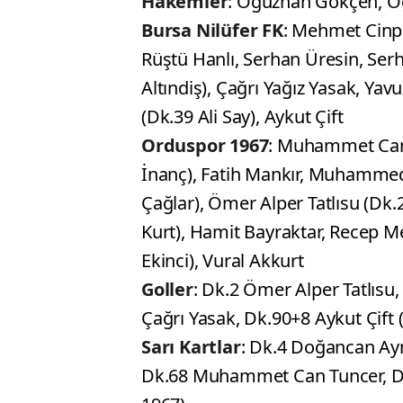
Hakemler
: Oğuzhan Gökçen, Oğ
Bursa Nilüfer FK
: Mehmet Cinp
Rüştü Hanlı, Serhan Üresin, Serh
Altındiş), Çağrı Yağız Yasak, Y
(Dk.39 Ali Say), Aykut Çift
Orduspor 1967
: Muhammet Can
İnanç), Fatih Mankır, Muhammed
Çağlar), Ömer Alper Tatlısu (Dk
Kurt), Hamit Bayraktar, Recep M
Ekinci), Vural Akkurt
Goller
: Dk.2 Ömer Alper Tatlıs
Çağrı Yasak, Dk.90+8 Aykut Çift (
Sarı Kartlar
: Dk.4 Doğancan Ayn
Dk.68 Muhammet Can Tuncer, Dk