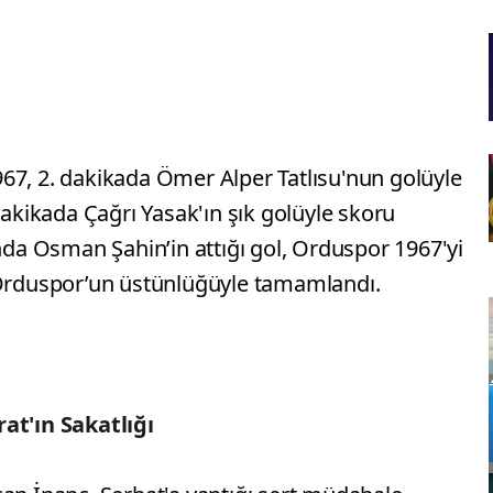
67, 2. dakikada Ömer Alper Tatlısu'nun golüyle
dakikada Çağrı Yasak'ın şık golüyle skoru
ında Osman Şahin’in attığı gol, Orduspor 1967'yi
 Orduspor’un üstünlüğüyle tamamlandı.
at'ın Sakatlığı