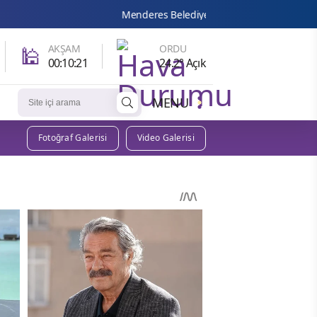
Menderes Belediye Başkanı Çiçek görevden uzaklaştırıldı
🕌
AKŞAM
ORDU
00:10:20
24.2° Açık
MENU
Fotoğraf Galerisi
Video Galerisi