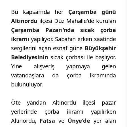
hastaneler başta olmak üzere çeşitli
yerlere yönlendirilen ekipler ile
vatandaşlarla buluşturuluyor. Böylelikle
sabahın erken saatinde işe, okula,
hastaneye giden ya da meydandan
geçen vatandaşlar Büyükşehir
Belediyesinin ikramı ile güne başlıyor.
Bu kapsamda her
Çarşamba günü
Altınordu
ilçesi Düz Mahalle'de kurulan
Çarşamba Pazarı'nda sıcak çorba
ikramı
yapılıyor. Sabahın erken saatinde
sergilerini açan esnaf güne
Büyükşehir
Belediyesinin
sıcak çorbası ile başlıyor.