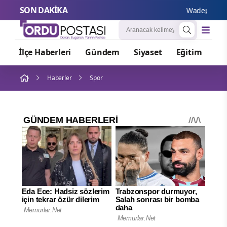
SON DAKİKA
Wadephul’dan Ru
İlçe Haberleri
Gündem
Siyaset
Eğitim
Or
Haberler
Spor