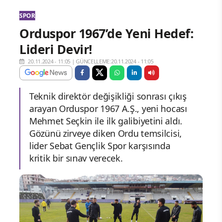
SPOR
Orduspor 1967’de Yeni Hedef:
Lideri Devir!
20.11.2024 - 11:05
|
GÜNCELLEME:20.11.2024 - 11:05
Teknik direktör değişikliği sonrası çıkış
arayan Orduspor 1967 A.Ş., yeni hocası
Mehmet Seçkin ile ilk galibiyetini aldı.
Gözünü zirveye diken Ordu temsilcisi,
lider Sebat Gençlik Spor karşısında
kritik bir sınav verecek.