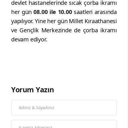
Yine alışveriş yapmaya gelen
vatandaşlara da çorba ikramında
bulunuluyor.
Öte yandan Altınordu ilçesi pazar
yerlerinde çorba ikramı yapılırken
Altınordu,
Fatsa
ve
Ünye'de
yer alan
devlet hastanelerinde sıcak çorba ikramı
her gün
08.00 ile 10.00
saatleri arasında
yapılıyor. Yine her gün Millet Kıraathanesi
ve Gençlik Merkezinde de çorba ikramı
devam ediyor.