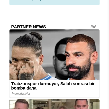
Yorum yazarak
topluluk kurallarımızı
kabul
etmiş bulunuyor ve tüm sorumluluğu
üstleniyorsunuz. Yazılan yorumlardan
sitemiz hiçbir şekilde sorumlu tutulamaz.