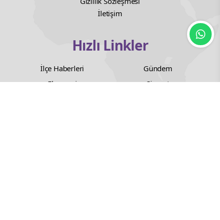
Gizlilik Sözleşmesi
İletişim
Hızlı Linkler
İlçe Haberleri
Gündem
Ekonomi
Siyaset
Dünya
Eğitim
Sağlık
Orduspor
Kültür Sanat
Bilim Teknoloji
Dernek Haberleri
Sektör Haberleri
Spor
© Copyright 2007 - 2025 Ordu Postası Tüm Hakları
Saklıdır.