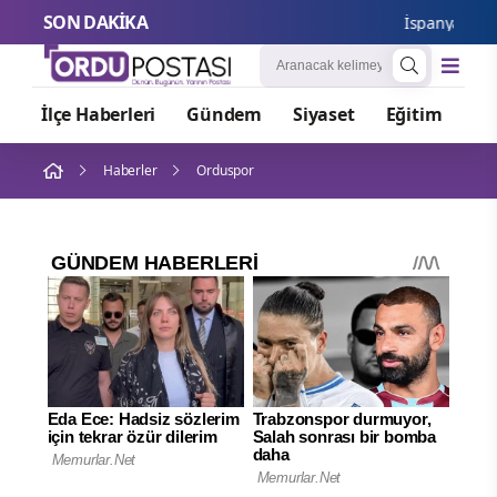
SON DAKİKA
İspanya ve İtalya
İlçe Haberleri
Gündem
Siyaset
Eğitim
Or
Haberler
Orduspor