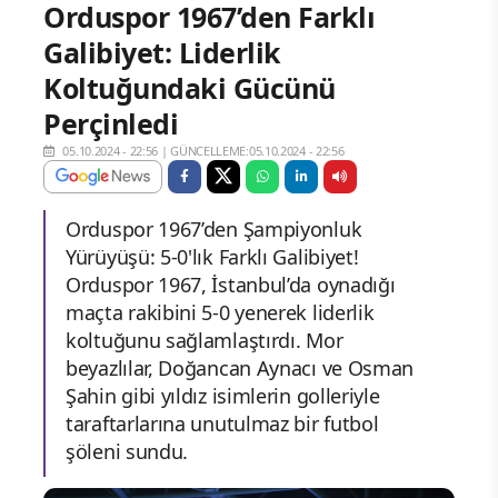
Orduspor 1967’den Farklı
Galibiyet: Liderlik
Koltuğundaki Gücünü
Perçinledi
05.10.2024 - 22:56
|
GÜNCELLEME:05.10.2024 - 22:56
Orduspor 1967’den Şampiyonluk
Yürüyüşü: 5-0'lık Farklı Galibiyet!
Orduspor 1967, İstanbul’da oynadığı
maçta rakibini 5-0 yenerek liderlik
koltuğunu sağlamlaştırdı. Mor
beyazlılar, Doğancan Aynacı ve Osman
Şahin gibi yıldız isimlerin golleriyle
taraftarlarına unutulmaz bir futbol
şöleni sundu.