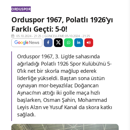
ORDUSPOR
Orduspor 1967, Polatlı 1926’yı
Farklı Geçti: 5-0!
05.10.2024 - 21:25
|
GÜNCELLEME:05.10.2024 - 21:25
Orduspor 1967, 3. Lig’de sahasında
ağırladığı Polatlı 1926 Spor Kulübü’nü 5-
0’lık net bir skorla mağlup ederek
liderliğe yükseldi. Baştan sona üstün
oynayan mor-beyazlılar, Doğancan
Aynacı’nın attığı iki golle maça hızlı
başlarken, Osman Şahin, Mohammad
Leyis Alzın ve Yusuf Kanal da skora katkı
sağladı.