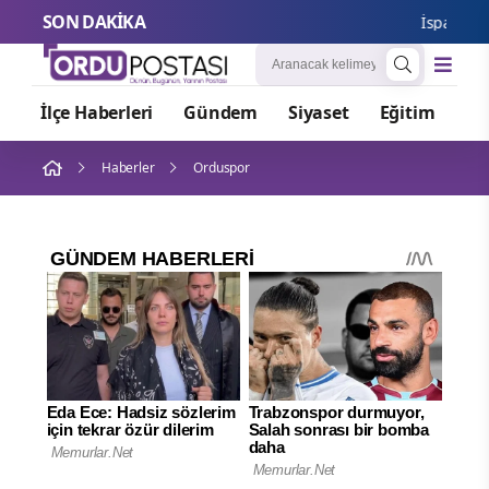
SON DAKİKA
İspanya ve İt
İlçe Haberleri
Gündem
Siyaset
Eğitim
Or
Haberler
Orduspor