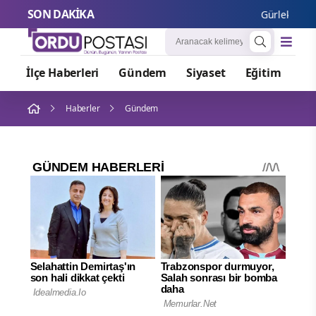
SON DAKİKA
Gürlek: Çocuk 
İlçe Haberleri
Gündem
Siyaset
Eğitim
Or
Haberler
Gündem