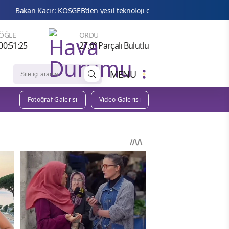
: KOSGEB’den yeşil teknoloji girişimlerine 6,5 milyon TL’ye kadar dest
ÖĞLE
ORDU
00:51:24
27.6° Parçalı Bulutlu
MENU
Fotoğraf Galerisi
Video Galerisi