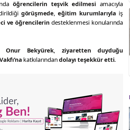
ında
öğrencilerin teşvik edilmesi
amacıyla
irildiği
görüşmede
,
eğitim
kurumlarıyla
iş
ci ve öğrencilerin
desteklenmesi konularında
ü Onur Bekyürek
,
ziyaretten duyduğu
 Vakfı’na
katkılarından
dolayı teşekkür etti
.