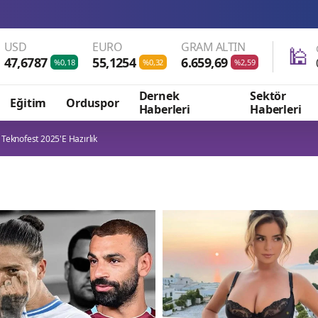
Bakan Kacır
USD
EURO
GRAM ALTIN
🕌
47,6787
55,1254
6.659,69
%0,18
%0,32
%2,59
Dernek
Sektör
Eğitim
Orduspor
Haberleri
Haberleri
 Teknofest 2025'e Hazırlık