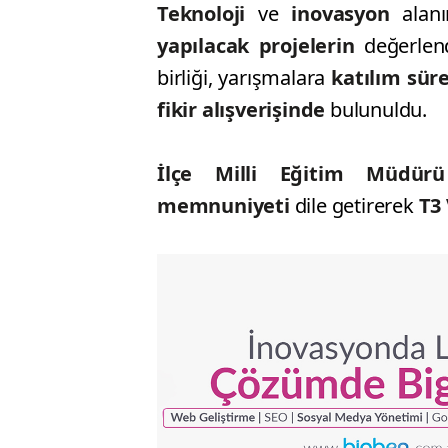
Teknoloji
ve
inovasyon
alan
yapılacak projelerin
değerlend
birliği, yarışmalara
katılım süre
fikir alışverişinde
bulunuldu.
İlçe Milli Eğitim Müdür
memnuniyeti
dile getirerek
T3