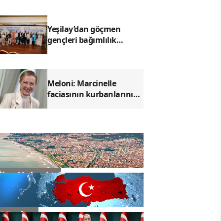
TL’ye kadar destek
Yeşilay’dan göçmen
gençleri bağımlılık
risklerinden koruyacak
uluslararası model
Meloni: Marcinelle
faciasının kurbanlarını
anıyoruz
İlçe Haberleri
Gündem