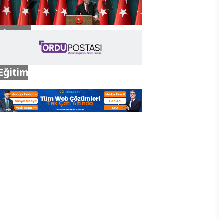
Siyaset
Eğitim