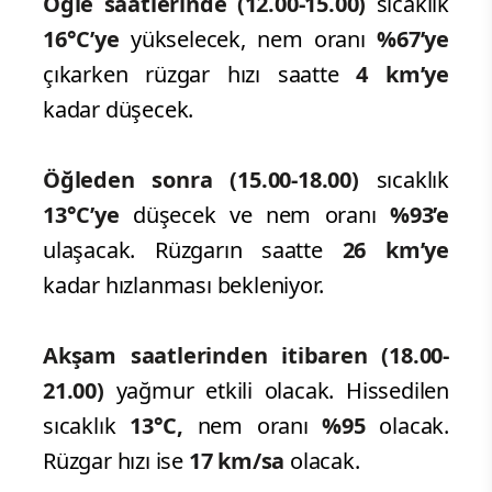
Öğle saatlerinde (12.00-15.00)
sıcaklık
16°C’ye
yükselecek, nem oranı
%67’ye
çıkarken rüzgar hızı saatte
4 km’ye
kadar düşecek.
Öğleden sonra (15.00-18.00)
sıcaklık
13°C’ye
düşecek ve nem oranı
%93’e
ulaşacak. Rüzgarın saatte
26 km’ye
kadar hızlanması bekleniyor.
Akşam saatlerinden itibaren (18.00-
21.00)
yağmur etkili olacak. Hissedilen
sıcaklık
13°C,
nem oranı
%95
olacak.
Rüzgar hızı ise
17 km/sa
olacak.