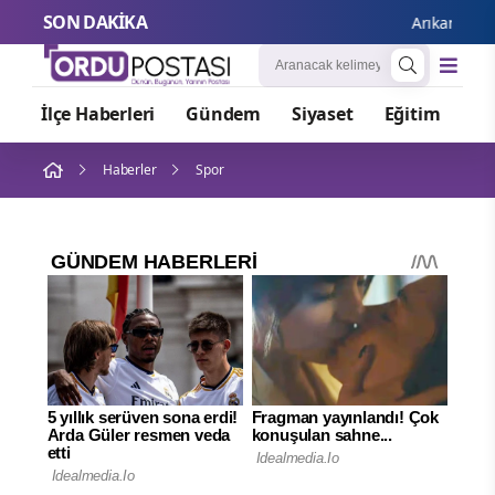
SON DAKİKA
Arıkan: Mesele,
İlçe Haberleri
Gündem
Siyaset
Eğitim
Or
Haberler
Spor