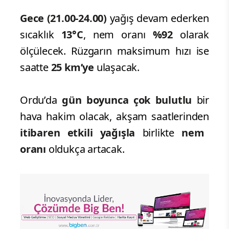
Gece (21.00-24.00)
yağış devam ederken
sıcaklık
13°C
, nem oranı
%92
olarak
ölçülecek. Rüzgarın maksimum hızı ise
saatte
25 km’ye
ulaşacak.
Ordu’da
gün boyunca çok bulutlu
bir
hava hakim olacak, akşam saatlerinden
itibaren etkili yağışla
birlikte
nem
oranı
oldukça artacak.