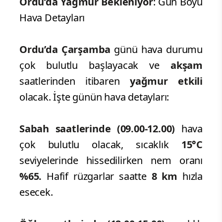
Ordu’da Yağmur Bekleniyor
: Gün Boyu
Hava Detayları
Ordu’da Çarşamba
günü hava durumu
çok bulutlu başlayacak ve
akşam
saatlerinden itibaren
yağmur etkili
olacak. İşte günün hava detayları:
Sabah saatlerinde (09.00-12.00)
hava
çok bulutlu olacak, sıcaklık
15°C
seviyelerinde hissedilirken nem oranı
%65.
Hafif rüzgarlar saatte
8 km
hızla
esecek.