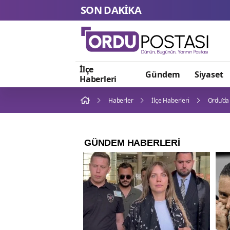
SON DAKİKA
Biba, TEKNOS
İlçe
Gündem
Siyaset
Haberleri
Haberler
İlçe Haberleri
Ordu’da