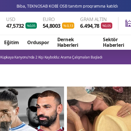
AB KOBİ OSB tanıtım programına katıldı
Wong: Pasifik Adala
USD
EURO
GRAM ALTIN

47,5732
54,8003
6.494,78
%0,05
%-0,13
%0,05
Dernek
Sektör
Eğitim
Orduspor
Haberleri
Haberleri
 Küpkaya Kanyonu’nda 2 Kişi Kayboldu: Arama Çalışmaları Başladı