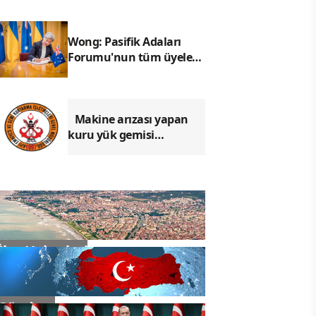
Wong: Pasifik Adaları
Forumu'nun tüm üyeleri
birbirine bağlandı
Makine arızası yapan
kuru yük gemisi
Çanakkale'de güvenli
bölgeye demirletildi
İlçe Haberleri
Gündem