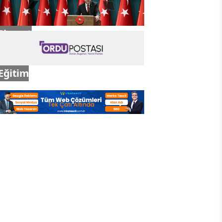
Siyaset
Eğitim