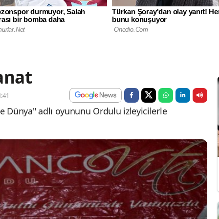
anat
:41
ne Dünya" adlı oyununu Ordulu izleyicilerle