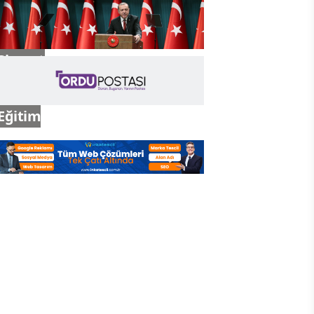
Gündem
Siyaset
Eğitim