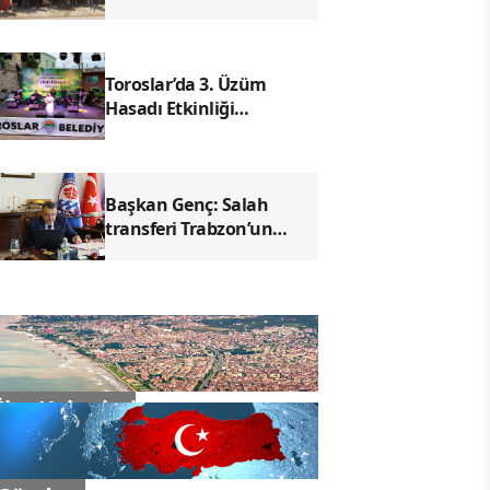
ve tarihi alanları inceledi
Toroslar’da 3. Üzüm
Hasadı Etkinliği
düzenlendi
Başkan Genç: Salah
transferi Trabzon’un
turizmine katkı
sağlayacak
İlçe Haberleri