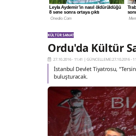
KÜLTÜR SANAT
Ordu'da Kültür S
27.10.2016 - 11:41
|
GÜNCELLEME:27.10.2016 - 11
İstanbul Devlet Tiyatrosu, "Tersi
buluşturacak.