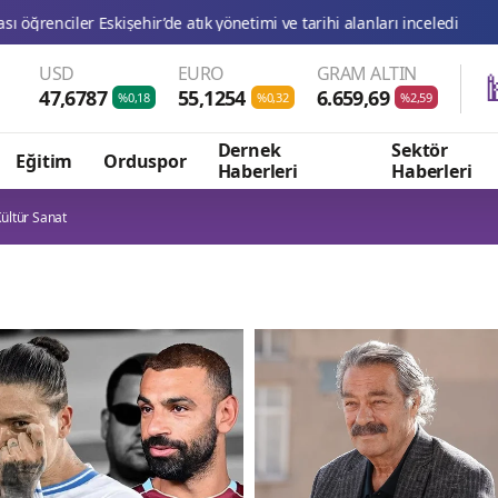
USD
EURO
GRAM ALTIN
47,6787
55,1254
6.659,69
%0,18
%0,32
%2,59
Dernek
Sektör
Eğitim
Orduspor
Haberleri
Haberleri
ültür Sanat