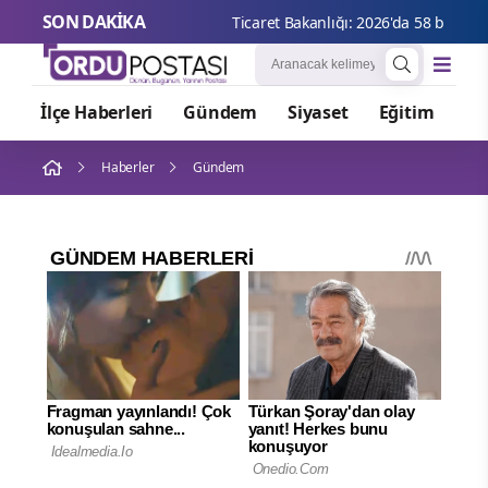
SON DAKİKA
Ticaret
İlçe Haberleri
Gündem
Siyaset
Eğitim
Or
Haberler
Gündem