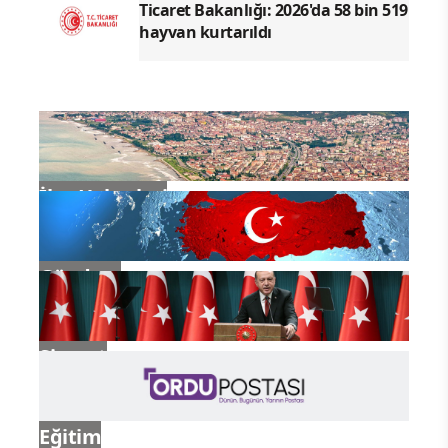
Ticaret Bakanlığı: 2026'da 58 bin 519
hayvan kurtarıldı
İlçe Haberleri
Gündem
Siyaset
Eğitim