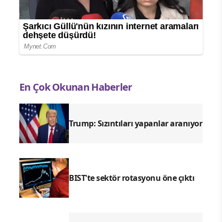
En Çok Okunan Haberler
Trump: Sızıntıları yapanlar aranıyor
BIST'te sektör rotasyonu öne çıktı