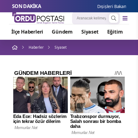
SON DAKİKA
Dışişleri Bakanlığı'n
İlçe Haberleri
Gündem
Siyaset
Eğitim
Or
Haberler
Siyaset