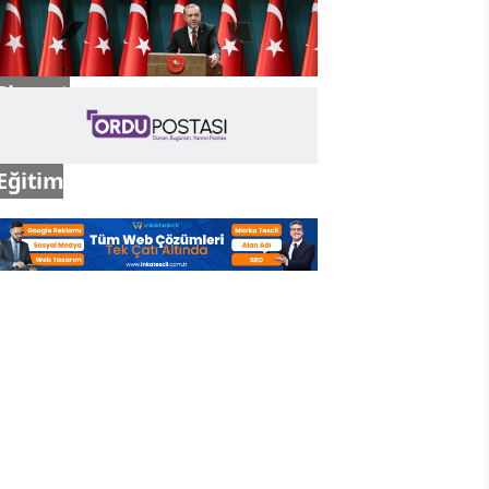
Gündem
Siyaset
Eğitim