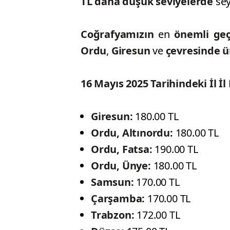
TL daha düşük seviyelerde
sey
Coğrafyamızın
en
önemli ge
Ordu
,
Giresun
ve
çevresinde ü
16 Mayıs 2025 Tarihindeki İl İl 
Giresun:
180.00 TL
Ordu, Altınordu:
180.00 TL
Ordu, Fatsa:
190.00 TL
Ordu, Ünye:
180.00 TL
Samsun:
170.00 TL
Çarşamba:
170.00 TL
Trabzon:
172.00 TL