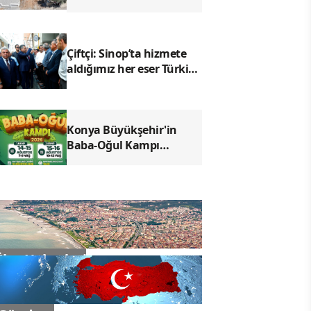
Çalışmalarını Genişletiyor
Çiftçi: Sinop’ta hizmete
aldığımız her eser Türkiye
Yüzyılı vizyonunun
sahadaki karşılığı
Konya Büyükşehir'in
Baba-Oğul Kampı
Ağustos Ayında da
Devam Edecek
İlçe Haberleri