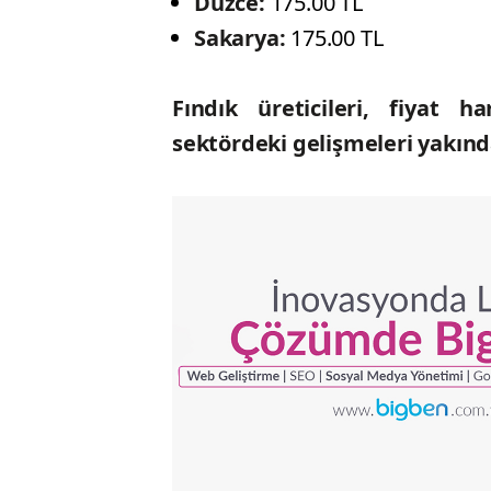
Düzce:
175.00 TL
Sakarya:
175.00 TL
Fındık üreticileri, fiyat ha
sektördeki gelişmeleri yakın