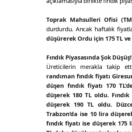
açıklamasıyla birlikte fındık piyas
Toprak Mahsulleri Ofisi (T
durdurdu. Ancak haftalık fiyatl
düşürerek
Ordu için 175 TL ve 
Fındık Piyasasında Şok Düşüş!
Üreticilerin merakla takip ett
randıman fındık fiyatı Giresu
düşen fındık fiyatı 170 TL
düşerek 180 TL oldu. Fındık f
düşerek 190 TL oldu. Düzce
Trabzon’da ise 10 lira düşer
fındık fiyatı ise düşerek 175 l