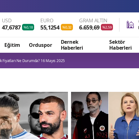
Wad
USD
EURO
GRAM ALTIN
🕌
47,6787
55,1254
6.659,69
%0,18
%0,32
%2,59
Dernek
Sektör
Eğitim
Orduspor
Haberleri
Haberleri
ık Fiyatları Ne Durumda? 16 Mayıs 2025