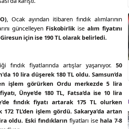
ası da karıştı.
MO)
, Ocak ayından itibaren fındık alımlarının
arını güncelleyen
Fiskobirlik
ise
alım fiyatını
Giresun için ise 190 TL olarak belirledi.
iği fındık fiyatlarında artışlar yaşanıyor.
50
n'da 10 lira düşerek 180 TL oldu. Samsun’da
’den işlem görürken Ordu merkezde 5 lira
iyatı, Ünye’de 180 TL, Fatsa’da ise 10 lira
’de fındık fiyatı artarak 175 TL olurken
ek 172 TL’den işlem gördü. Sakarya’da artan
ira oldu. Eski
fındıkların
fiyatları ise
hala 7-8