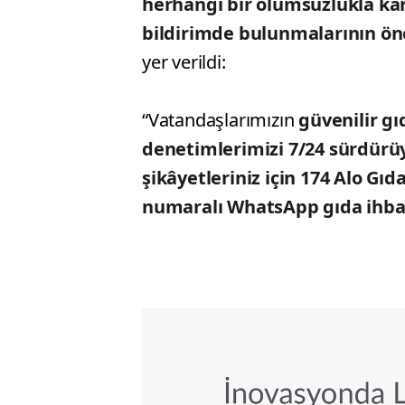
herhangi bir olumsuzlukla k
bildirimde bulunmalarının ön
yer verildi:
“Vatandaşlarımızın
güvenilir gı
denetimlerimizi
7/24 sürdürü
şikâyetleriniz için 174 Alo Gı
numaralı WhatsApp gıda ihbar