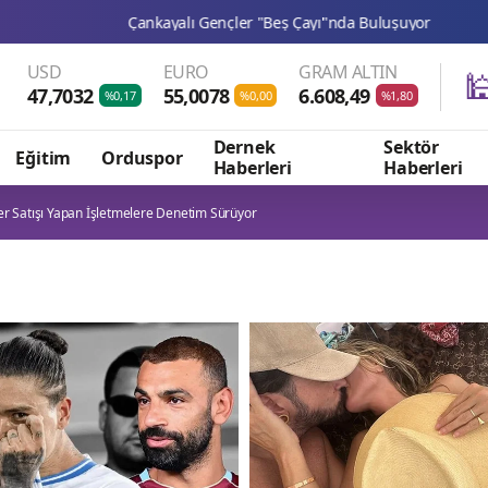
Çankayalı Gençler "Beş Çayı"nda Buluşuyor
Keçiören Belediyes
USD
EURO
GRAM ALTIN

47,7032
55,0078
6.608,49
%0,17
%0,00
%1,80
Dernek
Sektör
Eğitim
Orduspor
Haberleri
Haberleri
r Satışı Yapan İşletmelere Denetim Sürüyor