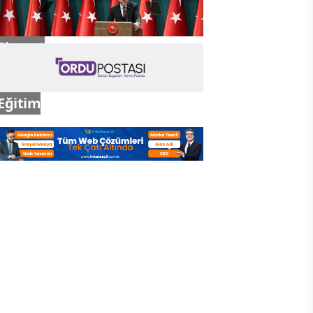
Siyaset
Eğitim