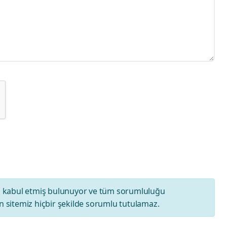
ı
kabul etmiş bulunuyor ve tüm sorumluluğu
 sitemiz hiçbir şekilde sorumlu tutulamaz.