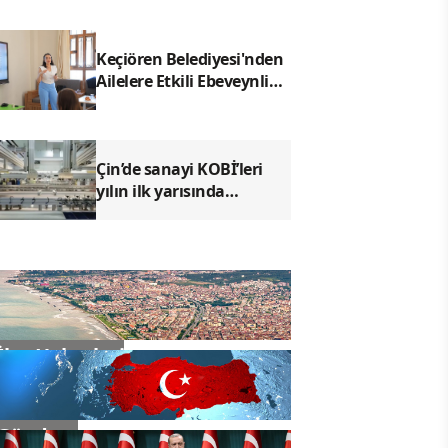
Keçiören Belediyesi'nden
Ailelere Etkili Ebeveynlik
Eğitimi
Çin’de sanayi KOBİ’leri
yılın ilk yarısında
büyümeyi sürdürdü
İlçe Haberleri
Gündem