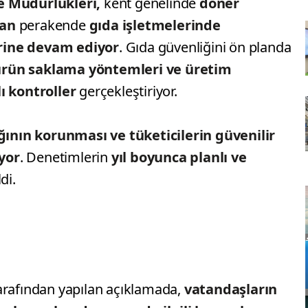
çe Müdürlükleri,
kent genelinde
döner
pan
perakende
gıda işletmelerinde
rine devam ediyor
. Gıda güvenliğini ön planda
 ürün saklama yöntemleri ve üretim
lı kontroller
gerçekleştiriyor.
ğının korunması ve tüketicilerin güvenilir
yor
. Denetimlerin
yıl boyunca planlı ve
ldi.
arafından yapılan açıklamada,
vatandaşların