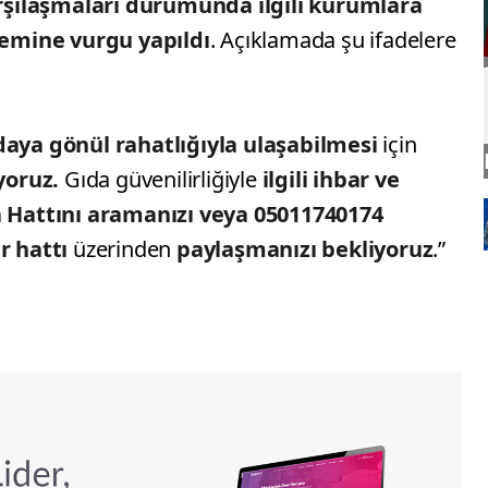
arşılaşmaları durumunda
ilgili
kurumlara
emine vurgu yapıldı
. Açıklamada şu ifadelere
daya gönül rahatlığıyla ulaşabilmesi
için
yoruz.
Gıda güvenilirliğiyle
ilgili ihbar ve
da Hattını aramanızı veya 05011740174
 hattı
üzerinden
paylaşmanızı bekliyoruz
.”