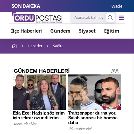
SON DAKİKA
Wadephul’dan 
İlçe Haberleri
Gündem
Siyaset
Eğitim
Or
Haberler
Sağlık