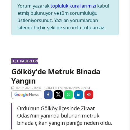
Yorum yazarak
topluluk kurallarımızı
kabul
etmiş bulunuyor ve tüm sorumluluğu
üstleniyorsunuz. Yazılan yorumlardan
sitemiz hiçbir şekilde sorumlu tutulamaz.
İLÇE HABERLERI
Gölköy'de Metruk Binada
Yangın
02.07.2025 - 09:34
|
GÜNCELLEME:02.07.2025 - 09:34
Ordu'nun Gölköy ilçesinde Ziraat
Odası'nın yanında bulunan metruk
binada çıkan yangın paniğe neden oldu.