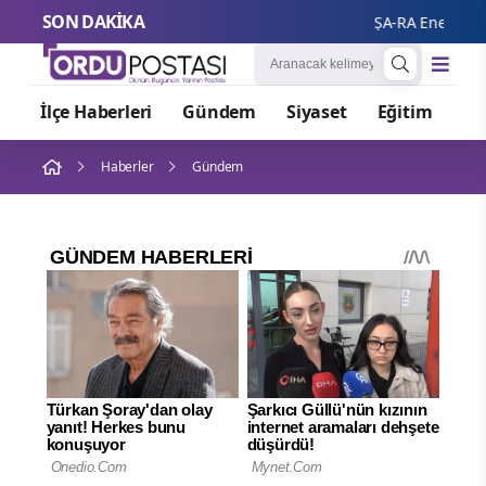
SON DAKİKA
ŞA-RA Enerji'nin il
İlçe Haberleri
Gündem
Siyaset
Eğitim
Or
Haberler
Gündem