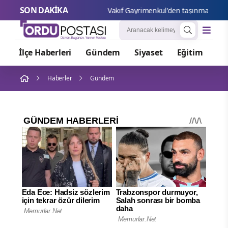
SON DAKİKA
Vakıf G
İlçe Haberleri
Gündem
Siyaset
Eğitim
Or
Haberler
Gündem