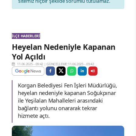
sitemiz hiçbir şekilde sorumlu tutulamaz.
İLÇE HABERLERI
Heyelan Nedeniyle Kapanan
Yol Açıldı
11.06.2025 - 09:42
|
GÜNCELLEME:11.06.2025 - 09:42
Korgan Belediyesi Fen İşleri Müdürlüğü,
heyelan nedeniyle kapanan Soğukpınar
ile Yeşilalan Mahalleleri arasındaki
bağlantı yolunu onararak tekrar
hizmete açtı.