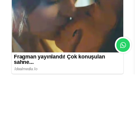
En Çok Okunan Haberler
Wadephul’dan Rusya’ya barış için
baskı çağrısı