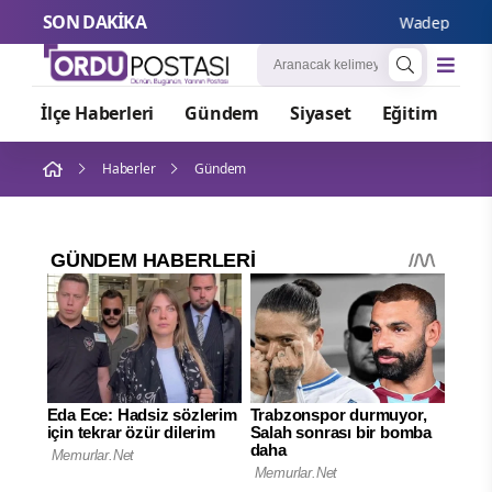
SON DAKİKA
Wadephul’dan Ru
İlçe Haberleri
Gündem
Siyaset
Eğitim
Or
Haberler
Gündem