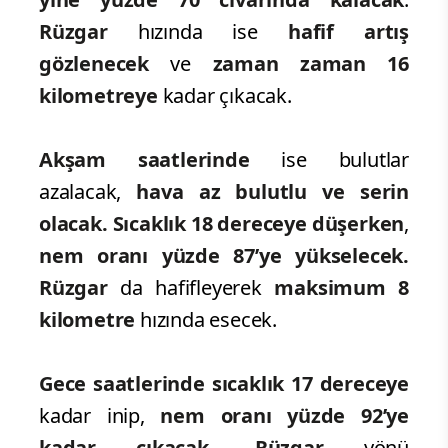
Rüzgar
hızında ise
hafif artış
gözlenecek
ve
zaman zaman 16
kilometreye
kadar çıkacak.
Akşam saatlerinde
ise bulutlar
azalacak,
hava az bulutlu ve serin
olacak. Sıcaklık 18 dereceye düşerken
,
nem oranı yüzde 87’ye yükselecek.
Rüzgar
da hafifleyerek
maksimum 8
kilometre
hızında esecek.
Gece saatlerinde sıcaklık 17 dereceye
kadar inip,
nem oranı yüzde 92’ye
kadar çıkacak.
Rüzgar
yönü