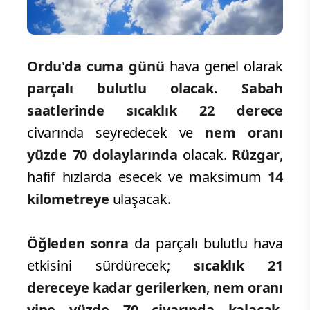
Ordu'da cuma günü
hava genel olarak
parçalı bulutlu olacak. Sabah
saatlerinde sıcaklık 22 derece
civarında seyredecek ve
nem oranı
yüzde 70 dolaylarında
olacak.
Rüzgar
,
hafif hızlarda esecek ve maksimum
14
kilometreye
ulaşacak.
Öğleden sonra
da parçalı bulutlu hava
etkisini sürdürecek;
sıcaklık 21
dereceye
kadar gerilerken
,
nem oranı
yine yüzde 70 civarında kalacak
.