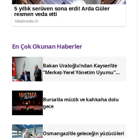
En Çok Okunan Haberler
Bakan Uraloğlu’ndan Kayseri’de
“Merkez-Yerel Yönetim Uyumu”
vurgusu
Bursa’da müzik ve kahkaha dolu
gece
Osmangazi’de geleceğin yüzücüleri