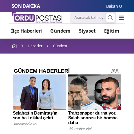
SON DAKİKA
Bakan Uraloğlu’n
İlçe Haberleri
Gündem
Siyaset
Eğitim
Or
Haberler
Gündem