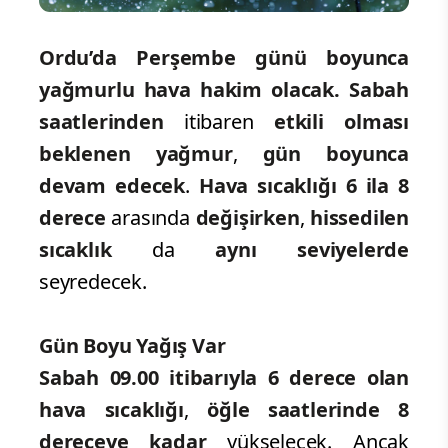
Ordu’da Perşembe günü boyunca
yağmurlu hava hakim olacak. Sabah
saatlerinden
itibaren
etkili olması
beklenen yağmur
,
gün boyunca
devam edecek
.
Hava sıcaklığı 6 ila 8
derece
arasında
değişirken
,
hissedilen
sıcaklık
da
aynı seviyelerde
seyredecek.
Gün Boyu Yağış Var
Sabah 09.00 itibarıyla 6 derece olan
hava sıcaklığı
,
öğle saatlerinde 8
dereceye kadar
yükselecek. Ancak