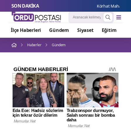
SON DAKİKA
Körhat Mahallesi'nde
İlçe Haberleri
Gündem
Siyaset
Eğitim
Or
Haberler
Gündem