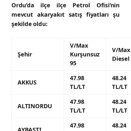
Ordu’da ilçe ilçe Petrol Ofisi’nin
mevcut akaryakıt satış fiyatları şu
şekilde oldu:
V/Max
V/Max
Şehir
Kurşunsuz
Diesel
95
47.98
48.24
AKKUS
TL/LT
TL/LT
47.98
48.24
ALTINORDU
TL/LT
TL/LT
47.98
48.24
AYBASTI