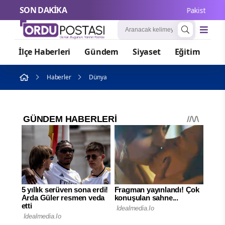
SON DAKİKA
Pakistan Dışiş
İlçe Haberleri
Gündem
Siyaset
Eğitim
Or
Haberler
Dünya