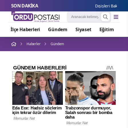
SON DAKİKA
Dışişleri Bakanlığı 
İlçe Haberleri
Gündem
Siyaset
Eğitim
Or
Haberler
Gündem