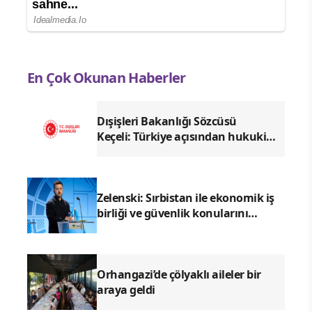
En Çok Okunan Haberler
Dışişleri Bakanlığı Sözcüsü
Keçeli: Türkiye açısından hukuki
sonuç doğurmaz
Zelenski: Sırbistan ile ekonomik iş
birliği ve güvenlik konularını
görüşeceğiz
Orhangazi’de çölyaklı aileler bir
araya geldi