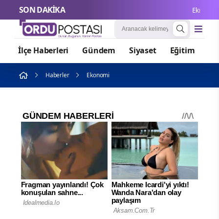
SON DAKİKA
Ekmen’den T
İlçe Haberleri
Gündem
Siyaset
Eğitim
Or
Haberler
Ekonomi