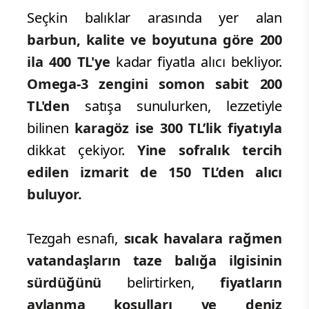
Seçkin balıklar arasında yer alan
barbun, kalite ve boyutuna göre 200
ila 400 TL'ye
kadar fiyatla alıcı bekliyor.
Omega-3 zengini somon sabit 200
TL'den
satışa sunulurken, lezzetiyle
bilinen
karagöz ise 300 TL’lik fiyatıyla
dikkat çekiyor.
Yine sofralık tercih
edilen izmarit de 150 TL’den alıcı
buluyor.
Tezgah esnafı,
sıcak havalara rağmen
vatandaşların taze balığa ilgisinin
sürdüğünü
belirtirken,
fiyatların
avlanma koşulları ve deniz