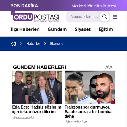
SON DAKİKA
Merkezi Yönetim Bütçesinden Araş
İlçe Haberleri
Gündem
Siyaset
Eğitim
Or
Haberler
Ekonomi