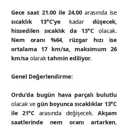
Gece saat 21.00 ile 24.00
arasında ise
sıcaklık 13°C'ye
kadar
düşecek
,
hissedilen sıcaklık da 13°C
olacak.
Nem oranı %64
,
rüzgar hızı ise
ortalama 17 km/sa, maksimum 26
km/sa
olarak
tahmin ediliyor
.
Genel Değerlendirme:
Ordu'da bugün hava parçalı bulutlu
olacak ve
gün boyunca sıcaklıklar 13°C
ile 21°C
arasında değişecek.
Akşam
saatlerinde nem oranı artarken
,