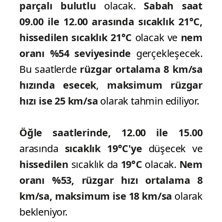
parçalı bulutlu
olacak.
Sabah saat
09.00 ile 12.00 arasında sıcaklık 21°C,
hissedilen sıcaklık 21°C
olacak ve
nem
oranı %54 seviyesinde
gerçekleşecek.
Bu saatlerde
rüzgar ortalama 8 km/sa
hızında esecek
,
maksimum rüzgar
hızı ise 25 km/sa
olarak tahmin ediliyor.
Öğle saatlerinde,
12.00 ile 15.00
arasında
sıcaklık 19°C'ye
düşecek ve
hissedilen
sıcaklık da
19°C
olacak.
Nem
oranı %53, rüzgar hızı ortalama 8
km/sa, maksimum ise 18 km/sa
olarak
bekleniyor.