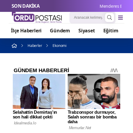
SON DAKİKA
Menderes Belediye Ba
İlçe Haberleri
Gündem
Siyaset
Eğitim
Or
Haberler
Ekonomi