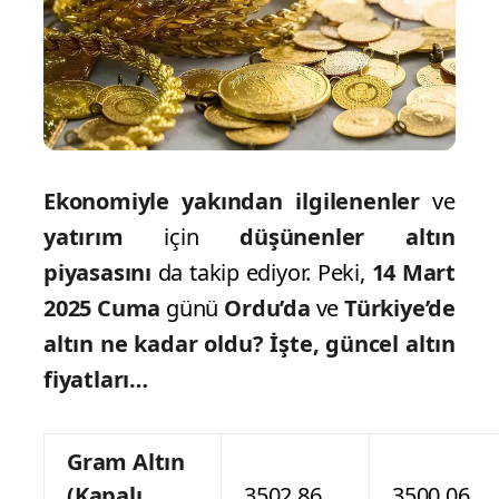
Ekonomiyle yakından ilgilenenler
ve
yatırım
için
düşünenler altın
piyasasını
da takip ediyor. Peki,
14 Mart
2025 Cuma
günü
Ordu’da
ve
Türkiye’de
altın ne kadar oldu?
İşte, güncel altın
fiyatları…
Gram Altın
(Kapalı
3502.86
3500.06