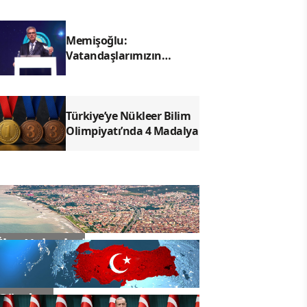
Memişoğlu:
Vatandaşlarımızın
duaları, insanımıza
hizmet yolunda bizler için
çok kıymetli
Türkiye’ye Nükleer Bilim
Olimpiyatı’nda 4 Madalya
İlçe Haberleri
Gündem