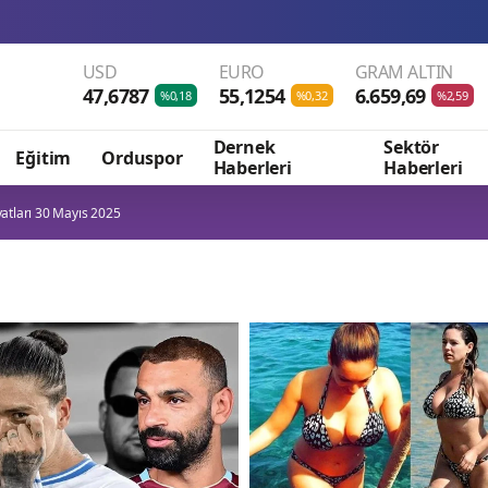
Menderes Beled
USD
EURO
GRAM ALTIN
47,6787
55,1254
6.659,69
%0,18
%0,32
%2,59
Dernek
Sektör
Eğitim
Orduspor
Haberleri
Haberleri
yatları 30 Mayıs 2025