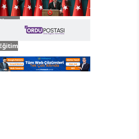
Siyaset
Eğitim