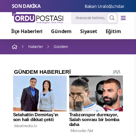
SON DAKİKA
Bakan Uraloğlu’ndan Kayser
İlçe Haberleri
Gündem
Siyaset
Eğitim
Or
Haberler
Gündem