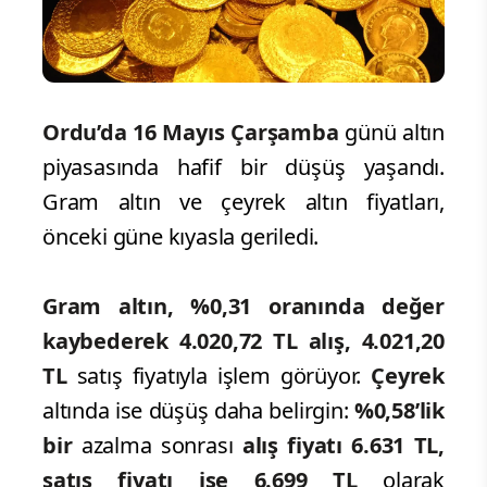
Ordu’da 16 Mayıs Çarşamba
günü altın
piyasasında hafif bir düşüş yaşandı.
Gram altın ve çeyrek altın fiyatları,
önceki güne kıyasla geriledi.
Gram altın, %0,31 oranında değer
kaybederek 4.020,72 TL alış, 4.021,20
TL
satış fiyatıyla işlem görüyor.
Çeyrek
altında ise düşüş daha belirgin:
%0,58’lik
bir
azalma sonrası
alış fiyatı 6.631 TL,
satış fiyatı ise 6.699 TL
olarak