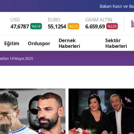
Bakan Kacır ve Bakan Memişoğlu, i
USD
EURO
GRAM ALTIN
47,6787
55,1254
6.659,69
%0,18
%0,32
%2,59
Dernek
Sektör
Eğitim
Orduspor
Haberleri
Haberleri
yatları 14 Mayıs 2025