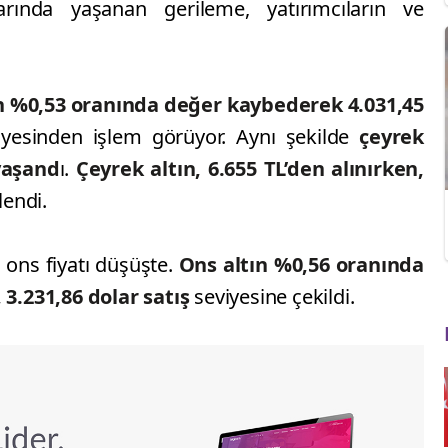
rında yaşanan gerileme, yatırımcıların ve
n %0,53 oranında değer kaybederek 4.031,45
yesinden işlem görüyor. Aynı şekilde
çeyrek
yaşand
ı.
Çeyrek altın, 6.655 TL’den alınırken,
lendi.
n ons fiyatı düşüşte.
Ons altın %0,56 oranında
, 3.231,86 dolar satış
seviyesine çekildi.