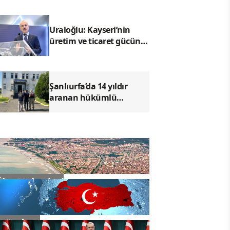
Uraloğlu: Kayseri’nin
üretim ve ticaret gücünü
daha ileri taşıyacağız
Şanlıurfa’da 14 yıldır
aranan hükümlü
yakalandı
İlçe Haberleri
Gündem