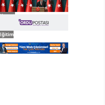
Siyaset
Eğitim