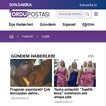
SON DAKİKA
Konya'da bisiklet fe
İlçe Haberleri
Gündem
Siyaset
Eğitim
Or
Haberler
Sağlık