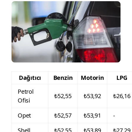
Dağıtıcı
Benzin
Motorin
LPG
Petrol
₺52,55
₺53,92
₺26,16
Ofisi
Opet
₺52,57
₺53,91
-
Shell
₺52,55
₺53,89
₺27,29