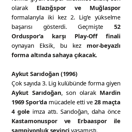
olarak
Elazığspor ve Muğlaspor
formalarıyla iki kez 2. Lig’e yükselme
başarısı gösterdi. Geçmişte
52
Orduspor’a karşı Play-Off finali
oynayan Eksik, bu kez
mor-beyazlı
forma altında sahaya çıkacak.
Aykut Sarıdoğan (1996)
Çok sayıda 3. Lig kulübünde forma giyen
Aykut Sarıdoğan
, son olarak
Mardin
1969 Spor’da
mücadele etti ve
28 maçta
4
gole
imza attı. Sarıdoğan, daha önce
Kastamonuspor ve Erbaaspor ile
şampiyonluk sevinci
yaşamıştı.