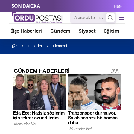
SON DAKİKA
Hat-San, 2026'
İlçe Haberleri
Gündem
Siyaset
Eğitim
Or
Haberler
Ekonomi