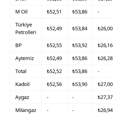
M Oil
₺52,51
₺53,86
-
Türkiye
₺52,49
₺53,84
₺26,00
Petrolleri
BP
₺52,55
₺53,92
₺26,16
Aytemiz
₺52,49
₺53,86
₺26,28
Total
₺52,52
₺53,86
-
Kadoil
₺52,56
₺53,90
₺27,00
Aygaz
-
-
₺27,37
Milangaz
-
-
₺26,94