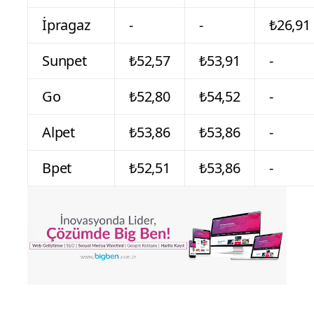
İpragaz
-
-
₺26,91
Sunpet
₺52,57
₺53,91
-
Go
₺52,80
₺54,52
-
Alpet
₺53,86
₺53,86
-
Bpet
₺52,51
₺53,86
-