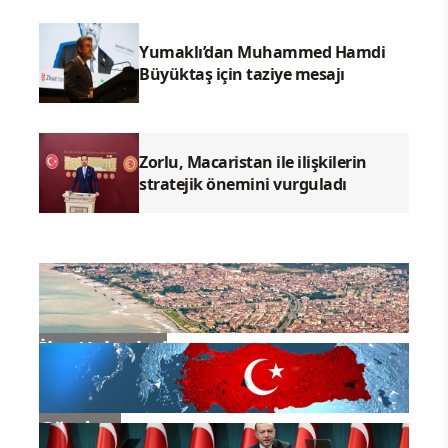
Yumaklı’dan Muhammed Hamdi
Büyüktaş için taziye mesajı
Zorlu, Macaristan ile ilişkilerin
stratejik önemini vurguladı
İlçe Haberleri
Gündem