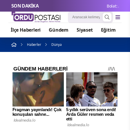
SON DAKİKA
Bolat: Avustury
İlçe Haberleri
Gündem
Siyaset
Eğitim
Or
Haberler
Dünya