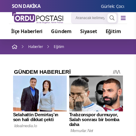
SON DAKİKA
Gürlek: Çocuk adalet
İlçe Haberleri
Gündem
Siyaset
Eğitim
Or
Haberler
Eğitim