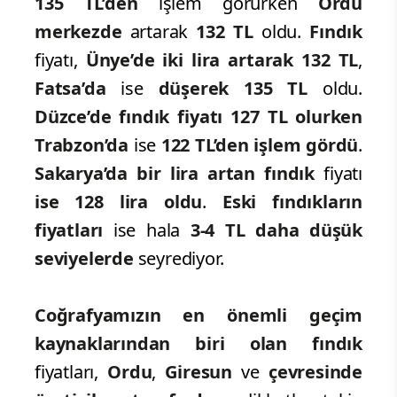
135 TL’den
işlem görürken
Ordu
merkezde
artarak
132 TL
oldu.
Fındık
fiyatı,
Ünye’de iki lira artarak 132 TL
,
Fatsa’da
ise
düşerek 135 TL
oldu.
Düzce’de fındık fiyatı 127 TL olurken
Trabzon’da
ise
122 TL’den işlem gördü
.
Sakarya’da bir lira artan fındık
fiyatı
ise 128 lira oldu
.
Eski fındıkların
fiyatları
ise hala
3-4 TL daha düşük
seviyelerde
seyrediyor.
Coğrafyamızın en önemli geçim
kaynaklarından biri olan fındık
fiyatları,
Ordu
,
Giresun
ve
çevresinde