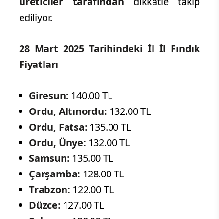
üreticiler tarafından
dikkatle takip
ediliyor.
28 Mart 2025 Tarihindeki İl İl Fındık
Fiyatları
Giresun:
140.00 TL
Ordu, Altınordu:
132.00 TL
Ordu, Fatsa:
135.00 TL
Ordu, Ünye:
132.00 TL
Samsun:
135.00 TL
Çarşamba:
128.00 TL
Trabzon:
122.00 TL
Düzce:
127.00 TL